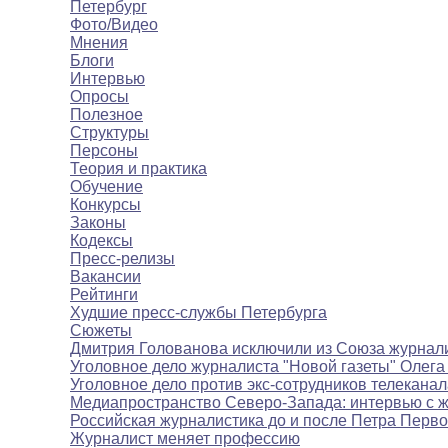
Петербург
Фото/Видео
Мнения
Блоги
Интервью
Опросы
Полезное
Структуры
Персоны
Теория и практика
Обучение
Конкурсы
Законы
Кодексы
Пресс-релизы
Вакансии
Рейтинги
Худшие пресс-службы Петербурга
Сюжеты
Дмитрия Голованова исключили из Союза журнал
Уголовное дело журналиста "Новой газеты" Олега
Уголовное дело против экс-сотрудников телекана
Медиапространство Северо-Запада: интервью с 
Российская журналистика до и после Петра Перво
Журналист меняет профессию