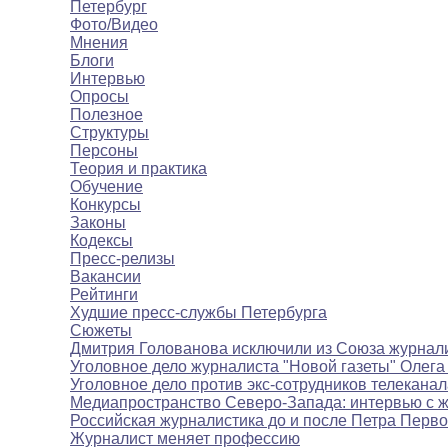
Петербург
Фото/Видео
Мнения
Блоги
Интервью
Опросы
Полезное
Структуры
Персоны
Теория и практика
Обучение
Конкурсы
Законы
Кодексы
Пресс-релизы
Вакансии
Рейтинги
Худшие пресс-службы Петербурга
Сюжеты
Дмитрия Голованова исключили из Союза журнал
Уголовное дело журналиста "Новой газеты" Олега
Уголовное дело против экс-сотрудников телекана
Медиапространство Северо-Запада: интервью с 
Российская журналистика до и после Петра Перво
Журналист меняет профессию