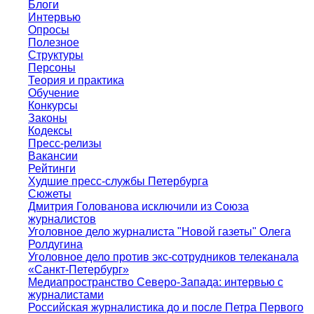
Блоги
Интервью
Опросы
Полезное
Структуры
Персоны
Теория и практика
Обучение
Конкурсы
Законы
Кодексы
Пресс-релизы
Вакансии
Рейтинги
Худшие пресс-службы Петербурга
Сюжеты
Дмитрия Голованова исключили из Союза
журналистов
Уголовное дело журналиста "Новой газеты" Олега
Ролдугина
Уголовное дело против экс-сотрудников телеканала
«Санкт-Петербург»
Медиапространство Северо-Запада: интервью с
журналистами
Российская журналистика до и после Петра Первого