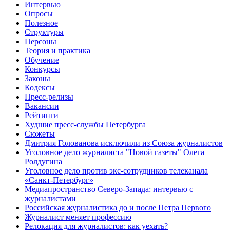
Интервью
Опросы
Полезное
Структуры
Персоны
Теория и практика
Обучение
Конкурсы
Законы
Кодексы
Пресс-релизы
Вакансии
Рейтинги
Худшие пресс-службы Петербурга
Сюжеты
Дмитрия Голованова исключили из Союза журналистов
Уголовное дело журналиста "Новой газеты" Олега
Ролдугина
Уголовное дело против экс-сотрудников телеканала
«Санкт-Петербург»
Медиапространство Северо-Запада: интервью с
журналистами
Российская журналистика до и после Петра Первого
Журналист меняет профессию
Релокация для журналистов: как уехать?