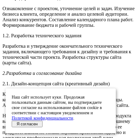
Ознакомление с проектом, уточнение целей и задач. Изучение
бизнеса клиента, определение и анализ целевой аудитории.
Анализ конкурентов. Составление календарного плана работ.
Формирование бюджета и рабочей группы.
1.2. Разработка технического задания
Разработка и утверждение окончательного технического
задания, включающего требования к дизайну и требования к
технической части проекта. Разработка структуры сайта
(карты сайта).
2.Разработка и согласование дизайна
2.1. Дизайн-концепция сайта (креативный дизайн)
Креативная идея, разработка основной графической
Наш сайт использует куки. Продолжая
концепции дизайна сайта на примере главной страницы.
пользоваться данным сайтом, вы подтверждаете
Адаптация элементов фирменного стиля клиента для сайта.
свое согласие на использование файлов cookie в
соответствии с настоящим уведомлением и
Не лишний раз будет сказать о том, что для любого продукта
Политикой конфиденциальности
.
важна визуальная составляющая. Ведь именно по внешнему
Я согласен
виду складывается первое впечатление о компании, о ее
продукте. Важна не только хорошая креативная идея, но и
адекватная профессиональная реализация этой идеи.