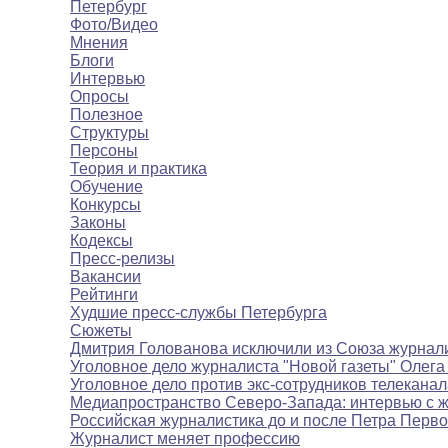
Петербург
Фото/Видео
Мнения
Блоги
Интервью
Опросы
Полезное
Структуры
Персоны
Теория и практика
Обучение
Конкурсы
Законы
Кодексы
Пресс-релизы
Вакансии
Рейтинги
Худшие пресс-службы Петербурга
Сюжеты
Дмитрия Голованова исключили из Союза журнал
Уголовное дело журналиста "Новой газеты" Олега
Уголовное дело против экс-сотрудников телекана
Медиапространство Северо-Запада: интервью с 
Российская журналистика до и после Петра Перво
Журналист меняет профессию