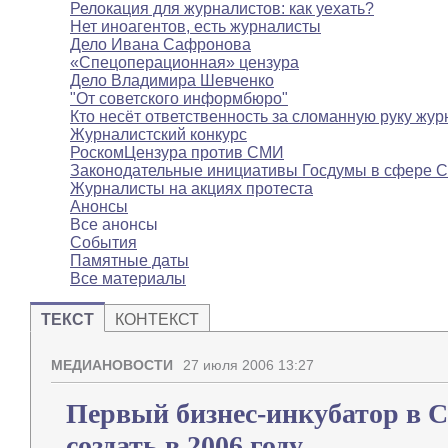
Релокация для журналистов: как уехать?
Нет иноагентов, есть журналисты
Дело Ивана Сафронова
«Спецоперационная» цензура
Дело Владимира Шевченко
"От советского информбюро"
Кто несёт ответственность за сломанную руку жур
Журналистский конкурс
РоскомЦензура против СМИ
Законодательные инициативы Госдумы в сфере 
Журналисты на акциях протеста
Анонсы
Все анонсы
События
Памятные даты
Все материалы
ТЕКСТ
КОНТЕКСТ
МЕДИАНОВОСТИ
27 июля 2006 13:27
Первый бизнес-инкубатор в С
создать в 2006 году