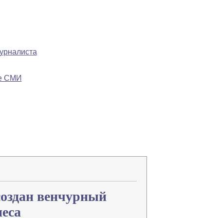
журналиста
ре СМИ
Напечатать
Изменить шрифт
В закладки
 создан венчурный
неса