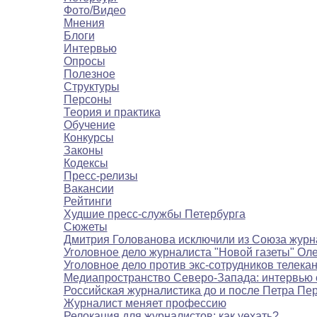
Фото/Видео
Мнения
Блоги
Интервью
Опросы
Полезное
Структуры
Персоны
Теория и практика
Обучение
Конкурсы
Законы
Кодексы
Пресс-релизы
Вакансии
Рейтинги
Худшие пресс-службы Петербурга
Сюжеты
Дмитрия Голованова исключили из Союза журн
Уголовное дело журналиста "Новой газеты" Ол
Уголовное дело против экс-сотрудников телека
Медиапространство Северо-Запада: интервью 
Российская журналистика до и после Петра Пе
Журналист меняет профессию
Релокация для журналистов: как уехать?