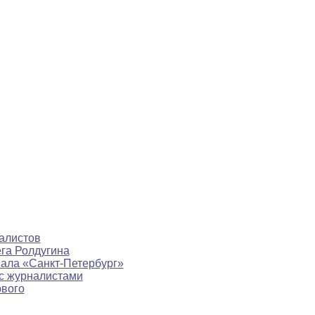
алистов
ега Ролдугина
нала «Санкт-Петербург»
с журналистами
рвого