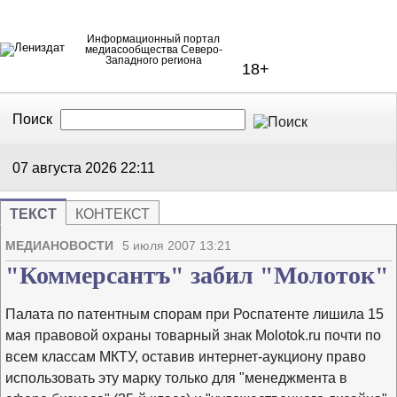
Информационный портал
медиасообщества Северо-
Западного региона
18+
Поиск
В Контакте
Telegram
07 августа 2026
22:11
ТЕКСТ
КОНТЕКСТ
Напечата
Изме
МЕДИАНОВОСТИ
5 июля 2007 13:21
"Коммерсантъ" забил "Молоток"
Палата по патентным спорам при Роспатенте лишила 15
мая правовой охраны товарный знак Molotok.ru почти по
всем классам МКТУ, оставив интернет-аукциону право
использовать эту марку только для "менеджмента в