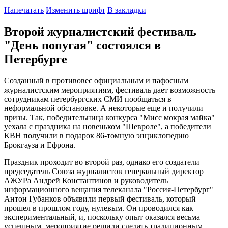
Напечатать
Изменить шрифт
В закладки
Второй журналистский фестиваль
"День попугая" состоялся в
Петербурге
Созданный в противовес официальным и пафосным
журналистским мероприятиям, фестиваль дает возможность
сотрудникам петербургских СМИ пообщаться в
неформальной обстановке. А некоторые еще и получили
призы. Так, победительница конкурса "Мисс мокрая майка"
уехала с праздника на новеньком "Шевроле", а победители
КВН получили в подарок 86-томную энциклопедию
Брокгауза и Ефрона.
Праздник проходит во второй раз, однако его создатели —
председатель Союза журналистов генеральный директор
АЖУРа Андрей Константинов и руководитель
информационного вещания телеканала "Россия-Петербург"
Антон Губанков объявили первый фестиваль, который
прошел в прошлом году, нулевым. Он проводился как
экспериментальный, и, поскольку опыт оказался весьма
успешным, мероприятие решили сделать традиционным.