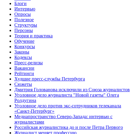
Блоги
Интервью
Опросы
Полезное
Структуры
Персоны
Теория и практика
Обучение
Конкурсы
Законы
Кодексы
Пресс-релизы
Вакансии
Рейтинги
Худшие пресс-службы Петербурга
Сюжеты
Дмитрия Голованова исключили из Союза журналистов
Уголовное дело журналиста "Новой газеты" Олега
Ролдугина
Уголовное дело против экс-сотрудников телеканала
«Санкт-Петербург»
Медиапространство Северо-Запада: интервью с
журналистами
Российская журналистика до и после Петра Первого
Журналист меняет профессию