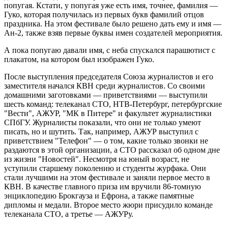
попугая. Кстати, у попугая уже есть имя, точнее, фамилия —
Гуко, которая получилась из первых букв фамилий отцов
праздника. На этом фестивале было решено дать ему и имя —
Ан-2, также взяв первые буквы имен создателей мероприятия.
А пока попугаю давали имя, с неба спускался парашютист с
плакатом, на котором был изображен Гуко.
После выступления председателя Союза журналистов и его
заместителя начался КВН среди журналистов. Со своими
домашними заготовками — приветствиями — выступили
шесть команд: телеканал СТО, НТВ-Петербург, петербургские
"Вести", АЖУР, "МК в Питере" и факультет журналистики
СПбГУ. Журналисты показали, что они не только умеют
писать, но и шутить. Так, например, АЖУР выступил с
приветствием "Телефон" — о том, какие только звонки не
раздаются в этой организации, а СТО рассказал об одном дне
из жизни "Новостей". Несмотря на юный возраст, не
уступили старшему поколению и студенты журфака. Они
стали лучшими на этом фестивале и заняли первое место в
КВН. В качестве главного приза им вручили 86-томную
энциклопедию Брокгауза и Ефрона, а также памятные
дипломы и медали. Второе место жюри присудило команде
телеканала СТО, а третье — АЖУРу.