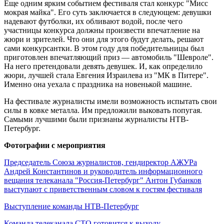
Еще одним ярким событием фестиваля стал конкурс "Мисс
мокрая майка". Его суть заключается в следующем: девушки
надевают футболки, их обливают водой, после чего
участницы конкурса должны произвести впечатление на
жюри и зрителей. Что они для этого будут делать, решают
сами конкурсантки. В этом году для победительницы был
приготовлен впечатляющий приз — автомобиль "Шевроле".
На него претендовали девять девушек. И, как определило
жюри, лучшей стала Евгения Израилева из "МК в Питере".
Именно она уехала с праздника на новенькой машине.
На фестивале журналисты имели возможность испытать свои
силы в ковке металла. Им предложили выковать попугая.
Самыми лучшими были признаны журналисты НТВ-
Петербург.
Фотографии с мероприятия
Председатель Союза журналистов, гендиректор АЖУРа
Андрей Константинов и руководитель информационного
вещания телеканала "Россия-Петербург" Антон Губанков
выступают с приветственным словом к гостям фестиваля
Выступление команды НТВ-Петербург
Команда телеканала СТО готовится к выходу