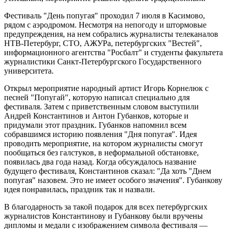
Фестиваль "День попугая" проходил 7 июля в Касимово,
рядом с аэродромом. Несмотря на непогоду и штормовые
предупреждения, на нем собрались журналисты телеканалов
НТВ-Петербург, СТО, АЖУРа, петербургских "Вестей",
информационного агентства "Росбалт" и студенты факультета
журналистики Санкт-Петербургского Государственного
университета.
Открыл мероприятие народный артист Игорь Корнелюк с
песней "Попугай", которую написал специально для
фестиваля. Затем с приветственным словом выступили
Андрей Константинов и Антон Губанков, которые и
придумали этот праздник. Губанков напомнил всем
собравшимся историю появления "Дня попугая". Идея
проводить мероприятие, на котором журналисты смогут
пообщаться без галстуков, в неформальной обстановке,
появилась два года назад. Когда обсуждалось название
будущего фестиваля, Константинов сказал: "Да хоть "Днем
попугая" назовем. Это не имеет особого значения". Губанкову
идея понравилась, праздник так и назвали.
В благодарность за такой подарок для всех петербургских
журналистов Константинову и Губанкову были вручены
дипломы и медали с изображением символа фестиваля —