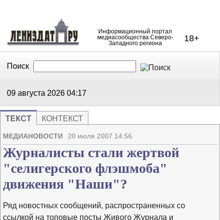
Информационный портал
18+
медиасообщества Северо-
Западного региона
Поиск
В Контакте
Telegram
09 августа 2026
04:17
ТЕКСТ
КОНТЕКСТ
Напечата
Изме
МЕДИАНОВОСТИ
20 июля 2007 14:56
Журналисты стали жертвой
"селигерского флэшмоба"
движения "Наши"?
Ряд новостных сообщений, распространенных со
ссылкой на топовые посты Живого Журнала и