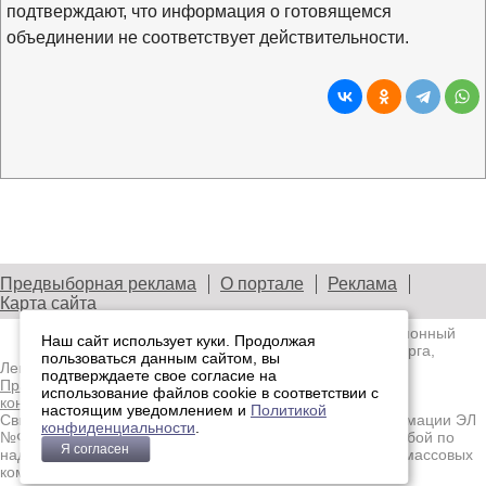
подтверждают, что информация о готовящемся
объединении не соответствует действительности.
Предвыборная реклама
О портале
Реклама
Карта сайта
© 2003—2026
Лениздат.Ру
— информационный
Наш сайт использует куки. Продолжая
портал медиасообщества Санкт-Петербурга,
пользоваться данным сайтом, вы
Ленобласти и Северо-Западного региона.
подтверждаете свое согласие на
Правила использования содержания сайта.
Политика
использование файлов cookie в соответствии с
конфиденциальности.
настоящим уведомлением и
Политикой
Свидетельство о регистрации средства массовой информации ЭЛ
конфиденциальности
.
№ФС77-91046, выданное 10.03.2026 Федеральной службой по
Я согласен
надзору в сфере связи, информационных технологий и массовых
коммуникаций (Роскомнадзор)