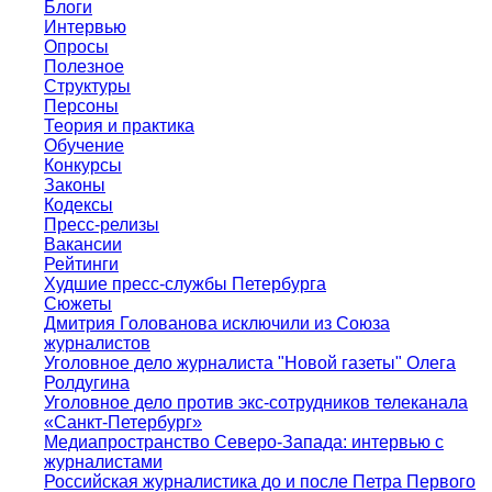
Блоги
Интервью
Опросы
Полезное
Структуры
Персоны
Теория и практика
Обучение
Конкурсы
Законы
Кодексы
Пресс-релизы
Вакансии
Рейтинги
Худшие пресс-службы Петербурга
Сюжеты
Дмитрия Голованова исключили из Союза
журналистов
Уголовное дело журналиста "Новой газеты" Олега
Ролдугина
Уголовное дело против экс-сотрудников телеканала
«Санкт-Петербург»
Медиапространство Северо-Запада: интервью с
журналистами
Российская журналистика до и после Петра Первого