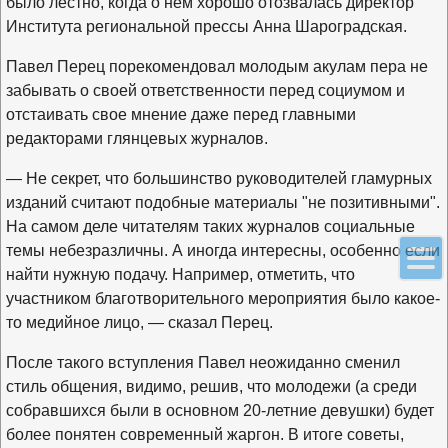
было лестно, когда о нем хорошо отозвалась директор
Института региональной прессы Анна Шароградская.
Павел Перец порекомендовал молодым акулам пера не
забывать о своей ответственности перед социумом и
отстаивать свое мнение даже перед главными
редакторами глянцевых журналов.
— Не секрет, что большинство руководителей гламурных
изданий считают подобные материалы "не позитивными".
На самом деле читателям таких журналов социальные
темы небезразличны. А иногда интересны, особенно если
найти нужную подачу. Например, отметить, что
участником благотворительного мероприятия было какое-
то медийное лицо, — сказал Перец.
После такого вступления Павел неожиданно сменил
стиль общения, видимо, решив, что молодежи (а среди
собравшихся были в основном 20-летние девушки) будет
более понятен современный жаргон. В итоге советы,