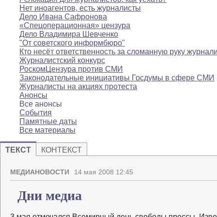
Нет иноагентов, есть журналисты
Дело Ивана Сафронова
«Спецоперационная» цензура
Дело Владимира Шевченко
"От советского информбюро"
Кто несёт ответственность за сломанную руку журнал
Журналистский конкурс
РоскомЦензура против СМИ
Законодательные инициативы Госдумы в сфере СМИ
Журналисты на акциях протеста
Анонсы
Все анонсы
События
Памятные даты
Все материалы
ТЕКСТ
КОНТЕКСТ
МЕДИАНОВОСТИ
14 мая 2008 12:45
Дни медиа
3 мая отмечался Всемирный день свободы прессы. Изв