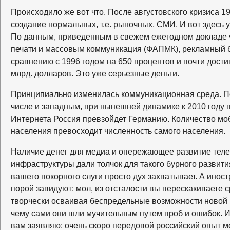
Происходило же вот что. После августовского кризиса 19
создание нормальных, т.е. рыночных, СМИ. И вот здесь 
По данным, приведенным в свежем ежегодном докладе 
печати и массовым коммуникация (ФАПМК), рекламный б
сравнению с 1996 годом на 650 процентов и почти дост
млрд. долларов. Это уже серьезные деньги.
Принципиально изменилась коммуникационная среда. По
числе и западным, при нынешней динамике к 2010 году 
Интернета Россия превзойдет Германию. Количество мо
населения превосходит численность самого населения.
Наличие денег для медиа и опережающее развитие тел
инфраструктуры дали толчок для такого бурного развити
вашего покорного слуги просто дух захватывает. А инос
порой завидуют: мол, из отсталости вы перескакиваете 
творчески осваивая беспредельные возможности новой 
чему сами они шли мучительным путем проб и ошибок. И
вам заявляю: очень скоро передовой российский опыт 