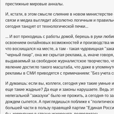
престижные мировые анналы.
И, кстати, в этом смысле слияние в новом министерств
связи и медиа выглядит абсолютно логичным и правил
сегодня танцует от технологической печки...
... И вот приходишь с работы домой, берешь в руки люби
освоением онлайновых возможностей и производства мо
что восхищался на месте, а там - такая чудовищная "зака
"черный пиар", она же скрытая реклама, а, иначе говор
выдаваемый за свободное журналистское творчество, что
явление достигло такого масштаба, что даже в упомян
рекламы в СМИ приводятся с примечанием: "Без учета с
И думаешь: если вы, коллеги, сегодня уже такие умные и
еще такие жадные? Да еще и законы нарушаете. Ведь это
нелегальной "заказухи" было не прожить, а сегодня-то 
дождем сыпется. А приглядишься поближе к "политической
большей части в пользу правящей партии "Единая Россия
бы, коррупцию в стране искоренять подрядилась.