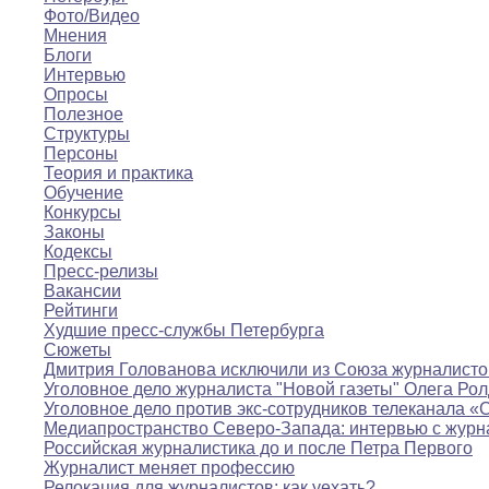
Фото/Видео
Мнения
Блоги
Интервью
Опросы
Полезное
Структуры
Персоны
Теория и практика
Обучение
Конкурсы
Законы
Кодексы
Пресс-релизы
Вакансии
Рейтинги
Худшие пресс-службы Петербурга
Сюжеты
Дмитрия Голованова исключили из Союза журналисто
Уголовное дело журналиста "Новой газеты" Олега Ро
Уголовное дело против экс-сотрудников телеканала «
Медиапространство Северо-Запада: интервью с журн
Российская журналистика до и после Петра Первого
Журналист меняет профессию
Релокация для журналистов: как уехать?