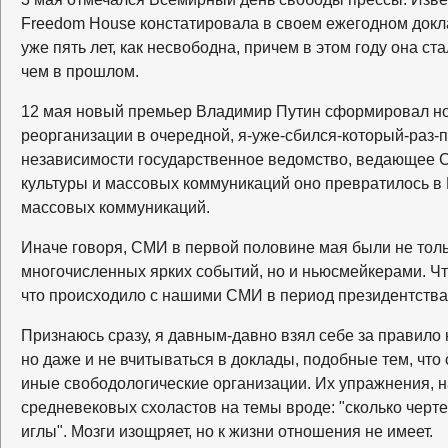
Freedom House констатировала в своем ежегодном докла
уже пять лет, как несвободна, причем в этом году она ст
чем в прошлом.
12 мая новый премьер Владимир Путин сформировал но
реорганизации в очередной, я-уже-сбился-который-раз-по
независимости государственное ведомство, ведающее 
культуры и массовых коммуникаций оно превратилось в 
массовых коммуникаций.
Иначе говоря, СМИ в первой половине мая были не тол
многочисленных ярких событий, но и ньюсмейкерами. Что
что происходило с нашими СМИ в период президентства 
Признаюсь сразу, я давным-давно взял себе за правило 
но даже и не вчитываться в доклады, подобные тем, что
иные свободологические организации. Их упражнения, н
средневековых схоластов на темы вроде: "сколько черте
иглы". Мозги изощряет, но к жизни отношения не имеет.