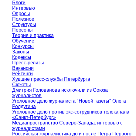
Блоги
Интервью
Опросы
Полезное
Структуры
Персоны
Теория и практика
Обучение
Конкурсы
Законы
Кодексы
Пресс-релизы
Вакансии
Рейтинги
Худшие пресс-службы Петербурга
Сюжеты
Дмитрия Голованова исключили из Союза
журналистов
Уголовное дело журналиста "Новой газеты" Олега
Ролдугина
Уголовное дело против экс-сотрудников телеканала
«Санкт-Петербург»
Медиапространство Северо-Запада: интервью с
журналистами
Российская журналистика до и после Петра Первого