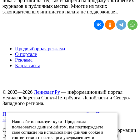
показа эротики на ТВ, так и запрета на продажу эротических
журналов в публичных местах. Многие из таких
законодательных инициатив палата не поддерживает.
Предвыборная реклама
О портале
Реклама
Карта сайта
© 2003—2026
Лениздат.Ру
— информационный портал
медиасообщества Санкт-Петербурга, Ленобласти и Северо-
Западного региона.
Правила использования содержания сайта.
Политика
конфиденциальности.
Наш сайт использует куки. Продолжая
пользоваться данным сайтом, вы подтверждаете
Свидетельство о регистрации средства массовой информации
свое согласие на использование файлов cookie в
ЭЛ №ФС77-91046, выданное 10.03.2026 Федеральной
соответствии с настоящим уведомлением и