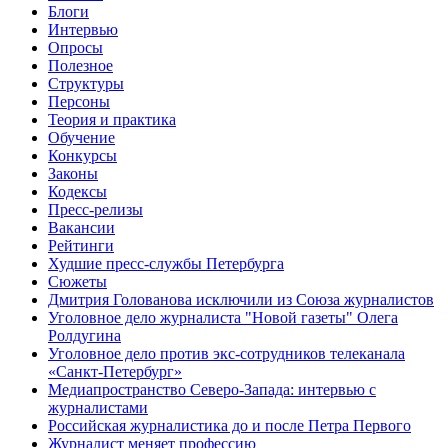
Блоги
Интервью
Опросы
Полезное
Структуры
Персоны
Теория и практика
Обучение
Конкурсы
Законы
Кодексы
Пресс-релизы
Вакансии
Рейтинги
Худшие пресс-службы Петербурга
Сюжеты
Дмитрия Голованова исключили из Союза журналистов
Уголовное дело журналиста "Новой газеты" Олега
Ролдугина
Уголовное дело против экс-сотрудников телеканала
«Санкт-Петербург»
Медиапространство Северо-Запада: интервью с
журналистами
Российская журналистика до и после Петра Первого
Журналист меняет профессию