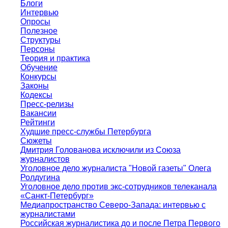
Блоги
Интервью
Опросы
Полезное
Структуры
Персоны
Теория и практика
Обучение
Конкурсы
Законы
Кодексы
Пресс-релизы
Вакансии
Рейтинги
Худшие пресс-службы Петербурга
Сюжеты
Дмитрия Голованова исключили из Союза
журналистов
Уголовное дело журналиста "Новой газеты" Олега
Ролдугина
Уголовное дело против экс-сотрудников телеканала
«Санкт-Петербург»
Медиапространство Северо-Запада: интервью с
журналистами
Российская журналистика до и после Петра Первого