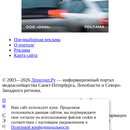
Предвыборная реклама
О портале
Реклама
Карта сайта
© 2003—2026
Лениздат.Ру
— информационный портал
медиасообщества Санкт-Петербурга, Ленобласти и Северо-
Западного региона.
Правила использования содержания сайта.
Политика
конфиденциальности.
Наш сайт использует куки. Продолжая
пользоваться данным сайтом, вы подтверждаете
Свидетельство о регистрации средства массовой информации
свое согласие на использование файлов cookie в
ЭЛ №ФС77-91046, выданное 10.03.2026 Федеральной
соответствии с настоящим уведомлением и
службой по надзору в сфере связи, информационных
Политикой конфиденциальности
.