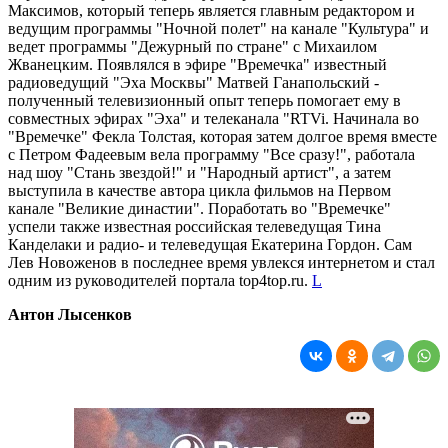
Максимов, который теперь является главным редактором и
ведущим программы "Ночной полет" на канале "Культура" и
ведет программы "Дежурный по стране" с Михаилом
Жванецким. Появлялся в эфире "Времечка" известный
радиоведущий "Эха Москвы" Матвей Ганапольский -
полученный телевизионный опыт теперь помогает ему в
совместных эфирах "Эха" и телеканала "RTVi. Начинала во
"Времечке" Фекла Толстая, которая затем долгое время вместе
с Петром Фадеевым вела программу "Все сразу!", работала
над шоу "Стань звездой!" и "Народный артист", а затем
выступила в качестве автора цикла фильмов на Первом
канале "Великие династии". Поработать во "Времечке"
успели также известная российская телеведущая Тина
Канделаки и радио- и телеведущая Екатерина Гордон. Сам
Лев Новоженов в последнее время увлекся интернетом и стал
одним из руководителей портала top4top.ru.
L
Антон Лысенков