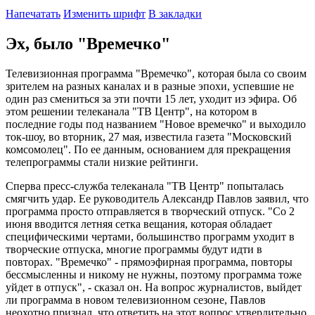
Напечатать
Изменить шрифт
В закладки
Эх, было "Времечко"
Телевизионная программа "Времечко", которая была со своим
зрителем на разных каналах и в разные эпохи, успевшие не
один раз смениться за эти почти 15 лет, уходит из эфира. Об
этом решении телеканала "ТВ Центр", на котором в
последние годы под названием "Новое времечко" и выходило
ток-шоу, во вторник, 27 мая, известила газета "Московский
комсомолец". По ее данным, основанием для прекращения
телепрограммы стали низкие рейтинги.
Сперва пресс-служба телеканала "ТВ Центр" попыталась
смягчить удар. Ее руководитель Александр Павлов заявил, что
программа просто отправляется в творческий отпуск. "Со 2
июня вводится летняя сетка вещания, которая обладает
специфическими чертами, большинство программ уходит в
творческие отпуска, многие программы будут идти в
повторах. "Времечко" - прямоэфирная программа, повторы
бессмысленны и никому не нужны, поэтому программа тоже
уйдет в отпуск", - сказал он. На вопрос журналистов, выйдет
ли программа в новом телевизионном сезоне, Павлов
неохотно признал, что ответить на этот вопрос утвердительно