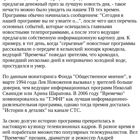
предлагая денежный приз за лучшую новость дня, - такое
нечасто можно было увидеть на нашем ТВ тех времен.
Программа обычно начиналась сообщением: "Сегодня в
нашей программе вы не узнаете о...", после чего шел перечень
основных событий, которые освещались главными
новостными телепрограммами, а после этого ведущие
предлагали собственную информационную картину дня. К
примеру, в тот день, когда "серьезные" новостные программы
рассказывали о передаче в кельнский зоопарк крокодила,
ведущий "Времечка" поведал зрителям, что крокодил,
проведший несколько дней в непривычно холодной воде,
простудился и умер.
По данным мониторинга Фонда "Общественное мнение", в
марте 1994 года Лев Новоженов вызывал у зрителей больше
доверия, чем ведущие информационных программ Николай
Сванидзе или Арина Шарапова. В 2006 году "Времечко"
номинировалось на "ТЭФИ" как лучшая информационно-
развлекательная программа, однако тогда премия досталась
"Истории в деталях" на канале СТС.
За свою долгую историю программа превратилась в
настоящую кузницу телевизионных кадров. В разное время в
ней поработали множество популярных тележурналистов. Вел
"Времечко" прозаик, драматург и режиссер Андрей