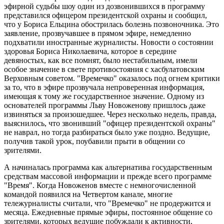
эфирной судьбы шоу один из дозвонившихся в программу
представился офицером президентской охраны и сообщил,
что у Бориса Ельцина обострилась болезнь позвоночника. Это
заявление, прозвучавшее в прямом эфире, немедленно
подхватили иностранные журналисты. Новости о состоянии
здоровья Бориса Николаевича, которое в середине
девяностых, как все помнят, было нестабильным, имели
особое значение в свете противостояния с хасбулатовским
Верховным советом. "Времечко" оказалось под огнем критики
за то, что в эфире прозвучала непроверенная информация,
имеющая к тому же государственное значение. Одному из
основателей программы Льву Новоженову пришлось даже
извиняться за произошедшее. Через несколько недель, правда,
выяснилось, что звонивший "офицер президентской охраны"
не наврал, но тогда разбираться было уже поздно. Ведущие,
получив такой урок, поубавили прыти в общении со
зрителями.
А начиналась программа как альтернатива государственным
средствам массовой информации и прежде всего программе
"Время". Когда Новоженов вместе с немногочисленной
командой появился на Четвертом канале, многие
тележурналисты считали, что "Времечко" не продержится и
месяца. Ежедневные прямые эфиры, постоянное общение со
зрителями, которых ведущие побуждали к активности,