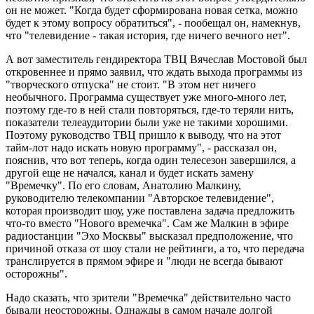
он не может. "Когда будет сформирована новая сетка, можно
будет к этому вопросу обратиться", - пообещал он, намекнув,
что "телевидение - такая история, где ничего вечного нет".
А вот заместитель гендиректора ТВЦ Вячеслав Мостовой был
откровеннее и прямо заявил, что ждать выхода программы из
"творческого отпуска" не стоит. "В этом нет ничего
необычного. Программа существует уже много-много лет,
поэтому где-то в ней стали повторяться, где-то теряли нить,
показатели телеаудитории были уже не такими хорошими.
Поэтому руководство ТВЦ пришло к выводу, что на этот
тайм-лот надо искать новую программу", - рассказал он,
пояснив, что вот теперь, когда один телесезон завершился, а
другой еще не начался, канал и будет искать замену
"Времечку". По его словам, Анатолию Малкину,
руководителю телекомпании "Авторское телевидение",
которая производит шоу, уже поставлена задача предложить
что-то вместо "Нового времечка". Сам же Малкин в эфире
радиостанции "Эхо Москвы" высказал предположение, что
причиной отказа от шоу стали не рейтинги, а то, что передача
транслируется в прямом эфире и "люди не всегда бывают
осторожны".
Надо сказать, что зрители "Времечка" действительно часто
бывали неосторожны. Однажды в самом начале долгой