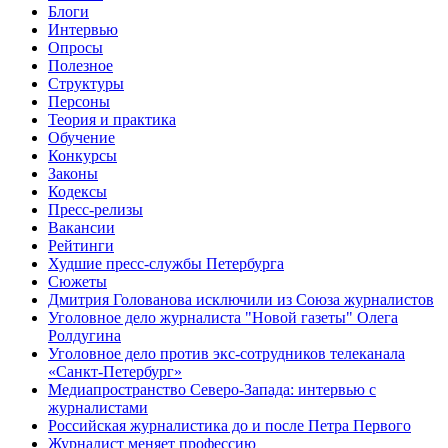
Блоги
Интервью
Опросы
Полезное
Структуры
Персоны
Теория и практика
Обучение
Конкурсы
Законы
Кодексы
Пресс-релизы
Вакансии
Рейтинги
Худшие пресс-службы Петербурга
Сюжеты
Дмитрия Голованова исключили из Союза журналистов
Уголовное дело журналиста "Новой газеты" Олега
Ролдугина
Уголовное дело против экс-сотрудников телеканала
«Санкт-Петербург»
Медиапространство Северо-Запада: интервью с
журналистами
Российская журналистика до и после Петра Первого
Журналист меняет профессию