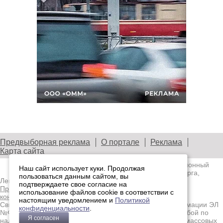
Предвыборная реклама
О портале
Реклама
Карта сайта
© 2003—2026
Лениздат.Ру
— информационный
Наш сайт использует куки. Продолжая
портал медиасообщества Санкт-Петербурга,
пользоваться данным сайтом, вы
Ленобласти и Северо-Западного региона.
подтверждаете свое согласие на
Правила использования содержания сайта.
Политика
использование файлов cookie в соответствии с
конфиденциальности.
настоящим уведомлением и
Политикой
Свидетельство о регистрации средства массовой информации ЭЛ
конфиденциальности
.
№ФС77-91046, выданное 10.03.2026 Федеральной службой по
Я согласен
надзору в сфере связи, информационных технологий и массовых