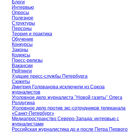
Блоги
Интервью
Опросы
Полезное
Структуры
Персоны
Теория и практика
Обучение
Конкурсы
Законы
Кодексы
Пресс-релизы
Вакансии
Рейтинги
Худшие пресс-службы Петербурга
Сюжеты
Дмитрия Голованова исключили из Союза
журналистов
Уголовное дело журналиста "Новой газеты" Олега
Ролдугина
Уголовное дело против экс-сотрудников телеканала
«Санкт-Петербург»
Медиапространство Северо-Запада: интервью с
журналистами
Российская журналистика до и после Петра Первого