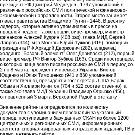
президент РФ Дмитрий Медведев - 1797 упоминаний в
различных российских СМИ политической и финансово-
экономической направленности. Второе место занимает
глава правительства Владимир Путин - 1448. В десятку
лидеров, которые активно упоминались в прессе на
прошлой неделе, также вошли: вице-премьер, министр
финансов Алексей Кудрин (408 раз), глава МИД Сергей
Лавров (344), мэр Москвы Юрий Лужков (319), помощник
президента РФ Аркадий Дворкович (282), владелец
холдинга "Базовый элемент" Олег Дерипаска (212), первый
вице-премьер РФ Виктор Зубков (163). Среди иностранцев,
о которых чаще всего писали российские СМИ в период со
2 по 8 марта, президент и премьер Украины Виктор
Ющенко и Юлия Тимошенко (941 и 830 упоминаний
соответственно), президент и госсекретарь США Барак
Обама и Хиллари Клинтон (704 и 522 соответственно), а
также экс-глава МИД Украины Владимир Огрызко (456),
отправленный 3 марта Верховной Радой в отставку.
Значение рейтинга определяется по количеству
документов с упоминанием персоналии за указанный
период, поступивших в базу данных СКАН из более 1200
центральных и региональных СМИ, информационных
агентств, специализированных и отраслевых изданий, ТВ и
радио, интернет- сайтов.