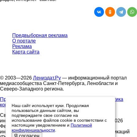
Предвыборная реклама
О портале
Реклама
Карта сайта
© 2003—2026
Лениздат.Ру
— информационный портал
медиасообщества Санкт-Петербурга, Ленобласти и
Северо-Западного региона.
Правила использования содержания сайта.
Политика
конфиденциальности.
Наш сайт использует куки. Продолжая
пользоваться данным сайтом, вы
Свидетельство о регистрации средства массовой
подтверждаете свое согласие на
использование файлов cookie в соответствии с
информации ЭЛ №ФС77-91046, выданное 10.03.2026
настоящим уведомлением и
Политикой
Федеральной службой по надзору в сфере связи,
конфиденциальности
.
информационных технологий и массовых коммуникаций
Я согласен