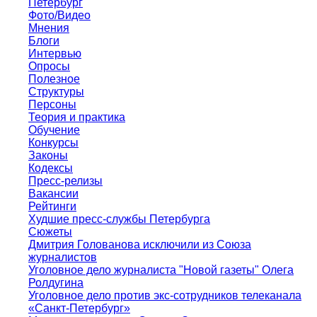
Петербург
Фото/Видео
Мнения
Блоги
Интервью
Опросы
Полезное
Структуры
Персоны
Теория и практика
Обучение
Конкурсы
Законы
Кодексы
Пресс-релизы
Вакансии
Рейтинги
Худшие пресс-службы Петербурга
Сюжеты
Дмитрия Голованова исключили из Союза
журналистов
Уголовное дело журналиста "Новой газеты" Олега
Ролдугина
Уголовное дело против экс-сотрудников телеканала
«Санкт-Петербург»