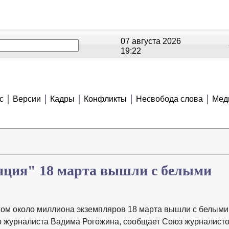
07 августа 2026
19:22
ОЕ
РЕЙТИНГИ
СЮЖЕТЫ
АНОНСЫ
В
с
Версии
Кадры
Конфликты
Несвобода слова
Мед
ция" 18 марта вышли с белыми
ом около миллиона экземпляров 18 марта вышли с белыми
го журналиста Вадима Рогожина, сообщает Союз журналист