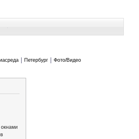
В Контакте
Telegram
СЕ МАТЕРИАЛЫ
иасреда
Петербург
Фото/Видео
Напечатать
Изменить шрифт
В закладки
 окнами
ов