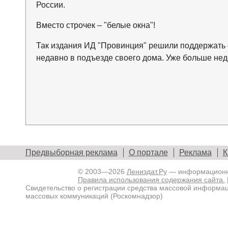
России.
Вместо строчек – "белые окна"!
Так издания ИД "Провинция" решили поддержать 
недавно в подъезде своего дома. Уже больше неде
Предвыборная реклама
О портале
Реклама
К
© 2003—2026
Лениздат.Ру
— информационны
Правила использования содержания сайта.
Свидетельство о регистрации средства массовой информа
массовых коммуникаций (Роскомнадзор)