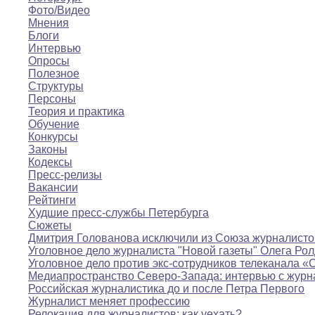
Фото/Видео
Мнения
Блоги
Интервью
Опросы
Полезное
Структуры
Персоны
Теория и практика
Обучение
Конкурсы
Законы
Кодексы
Пресс-релизы
Вакансии
Рейтинги
Худшие пресс-службы Петербурга
Сюжеты
Дмитрия Голованова исключили из Союза журналисто
Уголовное дело журналиста "Новой газеты" Олега Ро
Уголовное дело против экс-сотрудников телеканала «
Медиапространство Северо-Запада: интервью с журн
Российская журналистика до и после Петра Первого
Журналист меняет профессию
Релокация для журналистов: как уехать?