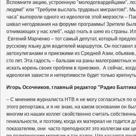
Вспомните акцию, устроенную "молодогвардейцами", ло
людям!" или "Требуем выслать трудовых мигрантов!". М
часа" выпороли одного из идеологов этой мерзости – П
шквал негодования на форуме программы! Зрители были 
отнимающих у нас хлеб", надо гнать в шею из страны. И
Евгений Марченко – тот самый депутат, который предло
русскому языку для водителей маршруток. Он поставил 
автохулиганами и приезжими из Средней Азии, объявив, 
сто лет. Эта гадость – бальзам на раны малограмотных 
искать корень своих проблем в приезжих. А сейчас, ког
идеология зависти и нетерпимости будет только крепнуть
Игорь Осочников, главный редактор "Радио Балтика
– С мнением журналиста НТВ я не могу согласиться по о
этого репортажа, и я не знаю, на каком основании он бы
многим из наших коллег свойственно считать собствен
гениальности, и поэтому, когда их материал не годится 
показателям, они часто преподносят это коллегам как це
по политическим мотивам и так далее. Что касается поня