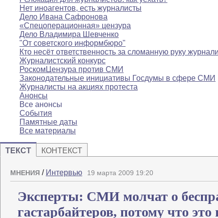
Нет иноагентов, есть журналисты
Дело Ивана Сафронова
«Спецоперационная» цензура
Дело Владимира Шевченко
"От советского информбюро"
Кто несёт ответственность за сломанную руку журнал
Журналистский конкурс
РоскомЦензура против СМИ
Законодательные инициативы Госдумы в сфере СМИ
Журналисты на акциях протеста
Анонсы
Все анонсы
События
Памятные даты
Все материалы
ТЕКСТ
КОНТЕКСТ
/
Интервью
МНЕНИЯ
19 марта 2009 19:20
Эксперты: СМИ молчат о беспр
гастарбайтеров, потому что это