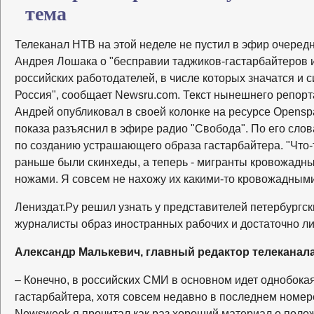
тема
Телеканал НТВ на этой неделе не пустил в эфир очеред
Андрея Лошака о "бесправии таджиков-гастарбайтеров 
российских работодателей, в числе которых значатся и 
Россия", сообщает Newsru.com. Текст нынешнего репорт
Андрей опубликовал в своей колонке на ресурсе Openspa
показа разъяснил в эфире радио "Свобода". По его сло
по созданию устрашающего образа гастарбайтера. "Что-
раньше были скинхеды, а теперь - мигранты кровожадны
ножами. Я совсем не нахожу их какими-то кровожадными 
Лениздат.Ру решил узнать у представителей петербургс
журналисты образ иностранных рабочих и достаточно ли
Александр Малькевич, главный редактор телеканала
– Конечно, в российских СМИ в основном идет однобокая
гастарбайтера, хотя совсем недавно в последнем номере
Newsweek я прочитал как раз хороший материал о полож