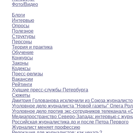
Фото/Видео
Мнения
Блоги
Интервью
Опросы
Полезное
Структуры
Персоны
Теория и практика
Обучение
Конкурсы
Законы
Кодексы
Пресс-релизы
Вакансии
Рейтинги
Худшие пресс-службы Петербурга
Сюжеты
Дмитрия Голованова исключили из Союза журналисто
Уголовное дело журналиста "Новой газеты" Олега Ро
Уголовное дело против экс-сотрудников телеканала «
Медиапространство Северо-Запада: интервью с журн
Российская журналистика до и после Петра Первого
Журналист меняет профессию
Релокация для журналистов: как уехать?