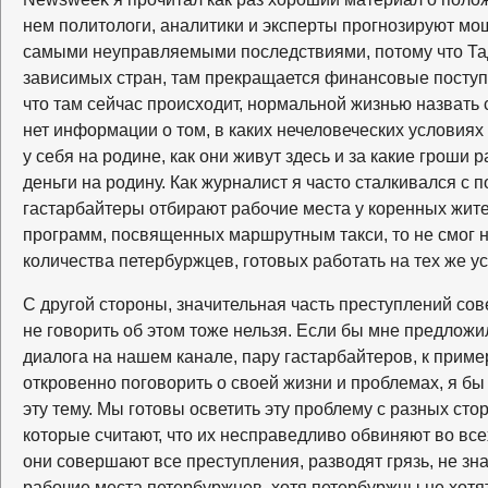
нем политологи, аналитики и эксперты прогнозируют м
самыми неуправляемыми последствиями, потому что Тад
зависимых стран, там прекращается финансовые поступле
что там сейчас происходит, нормальной жизнью назвать
нет информации о том, в каких нечеловеческих условиях 
у себя на родине, как они живут здесь и за какие гроши 
деньги на родину. Как журналист я часто сталкивался с 
гастарбайтеры отбирают рабочие места у коренных жител
программ, посвященных маршрутным такси, то не смог н
количества петербуржцев, готовых работать на тех же у
С другой стороны, значительная часть преступлений сов
не говорить об этом тоже нельзя. Если бы мне предложи
диалога на нашем канале, пару гастарбайтеров, к приме
откровенно поговорить о своей жизни и проблемах, я бы
эту тему. Мы готовы осветить эту проблему с разных стор
которые считают, что их несправедливо обвиняют во всех
они совершают все преступления, разводят грязь, не зн
рабочие места петербуржцев, хотя петербуржцы не хотят 