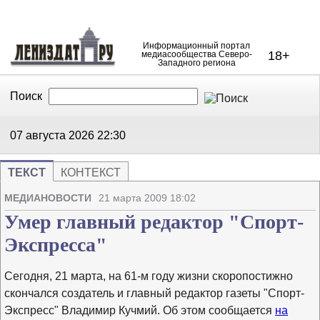
Информационный портал
18+
медиасообщества Северо-
Западного региона
Поиск
В Контакте
Telegram
07 августа 2026
22:30
ТЕКСТ
КОНТЕКСТ
Напечата
Изме
МЕДИАНОВОСТИ
21 марта 2009 18:02
Умер главный редактор "Спорт-
Экспресса"
Сегодня, 21 марта, на 61-м году жизни скоропостижно
скончался создатель и главный редактор газеты "Спорт-
Экспресс" Владимир Кучмий. Об этом сообщается
на