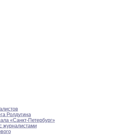
алистов
ега Ролдугина
нала «Санкт-Петербург»
с журналистами
рвого