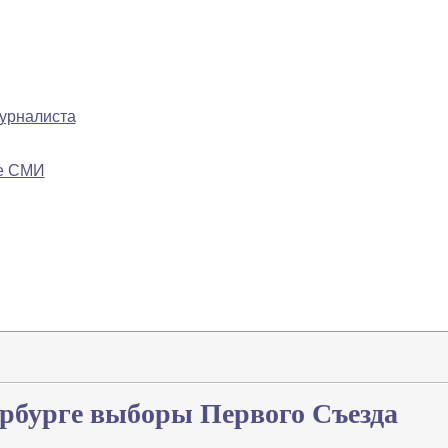
журналиста
ре СМИ
рбурге выборы Первого Съезда