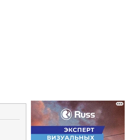
Напечатать
Изменить шрифт
В закладки