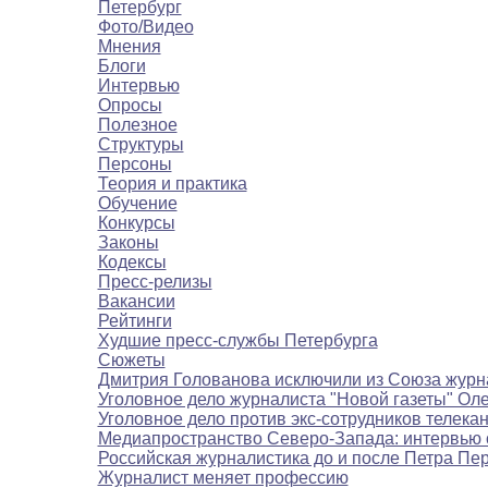
Петербург
Фото/Видео
Мнения
Блоги
Интервью
Опросы
Полезное
Структуры
Персоны
Теория и практика
Обучение
Конкурсы
Законы
Кодексы
Пресс-релизы
Вакансии
Рейтинги
Худшие пресс-службы Петербурга
Сюжеты
Дмитрия Голованова исключили из Союза журн
Уголовное дело журналиста "Новой газеты" Ол
Уголовное дело против экс-сотрудников телека
Медиапространство Северо-Запада: интервью 
Российская журналистика до и после Петра Пе
Журналист меняет профессию