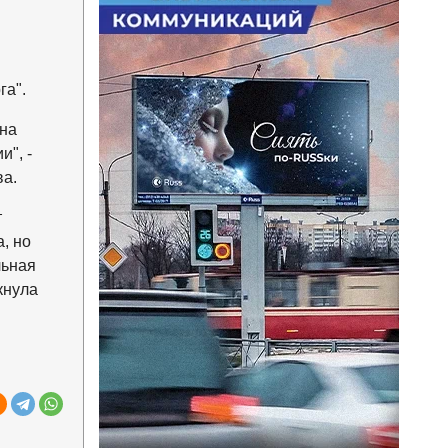
га".
 на
", -
а.
т
, но
льная
кнула