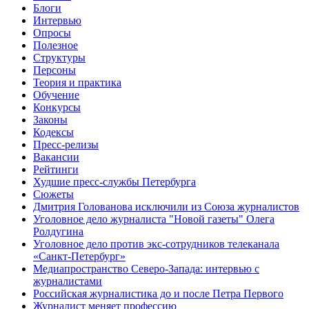
Блоги
Интервью
Опросы
Полезное
Структуры
Персоны
Теория и практика
Обучение
Конкурсы
Законы
Кодексы
Пресс-релизы
Вакансии
Рейтинги
Худшие пресс-службы Петербурга
Сюжеты
Дмитрия Голованова исключили из Союза журналистов
Уголовное дело журналиста "Новой газеты" Олега
Ролдугина
Уголовное дело против экс-сотрудников телеканала
«Санкт-Петербург»
Медиапространство Северо-Запада: интервью с
журналистами
Российская журналистика до и после Петра Первого
Журналист меняет профессию