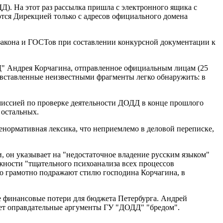
. На этот раз рассылка пришла с электронного ящика с
тся Дирекцией только с адресов официального домена
 закона и ГОСТов при составлении конкурсной документации к
Д" Андрея Корчагина, отправленное официальным лицам (25
 вставленные неизвестными фрагменты легко обнаружить: в
миссией по проверке деятельности ДОДД в конце прошлого
 остальных.
ненормативная лексика, что неприемлемо в деловой переписке,
, он указывает на "недостаточное владение русским языком"
жности "тщательного психоанализа всех процессов
но грамотно подражают стилю господина Корчагина, в
 финансовые потери для бюджета Петербурга. Андрей
ает оправдательные аргументы ГУ "ДОДД" "бредом".