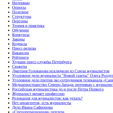
Интервью
Опросы
Полезное
Структуры
Персоны
Теория и практика
Обучение
Конкурсы
Законы
Кодексы
Пресс-релизы
Вакансии
Рейтинги
Худшие пресс-службы Петербурга
Сюжеты
Дмитрия Голованова исключили из Союза журналистов
Уголовное дело журналиста "Новой газеты" Олега Ролду
Уголовное дело против экс-сотрудников телеканала «Сан
Медиапространство Северо-Запада: интервью с журнали
Российская журналистика до и после Петра Первого
Журналист меняет профессию
Релокация для журналистов: как уехать?
Нет иноагентов, есть журналисты
Дело Ивана Сафронова
«Спецоперационная» цензура