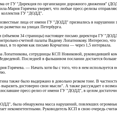
 от ГУ "Дирекция по организации дорожного движения" (ДОДД)
ла-Мария Горячева уверяет, что любые пресс-релизы отправляю
ой коллектив ГУ "ДОДД".
 неизвестные лица от имени ГУ "ДОДД" признались в нарушении
ю разметки на улицах Петербурга.
и (объемом 34 страницы) настоящее письмо директора ГУ "ДОД
онтрольно-счетной палаты Вадиму Лопатникову. Интересно, что
ал, в то время как письмо Корчагина — через 1,5 интервала.
има Лопатникова, сотрудницы КСП Новиковой, руководившей ко
 Медведевой. Последней в фальшивом послании достается больше
ия Горячева. — Начать хотя бы с того, что в нем используется 
лю.
ина также было выдержано в довольно резком тоне. В частности
 выразить достоверно свои мысли". А также рассуждает о возмо
азославшие пресс-релиз от имени ГУ "ДОДД", в целом достаточ
ДОДД", была обнаружена масса нарушений, повлекших огромные
читает некомпетентными. Руководитель КСП в свою очередь счит