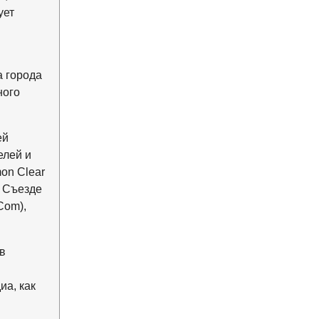
ует
а города
ного
ей
елей и
on Clear
а Съезде
Com),
в
иа, как