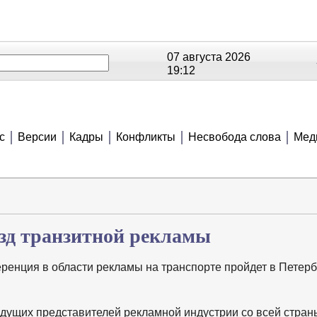
07 августа 2026
19:12
ОЕ
РЕЙТИНГИ
СЮЖЕТЫ
АНОНСЫ
В
с
Версии
Кадры
Конфликты
Несвобода слова
Мед
езд транзитной рекламы
енция в области рекламы на транспорте пройдет в Петерб
дущих представителей рекламной индустрии со всей страны