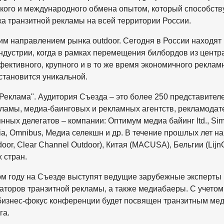
кого и международного обмена опытом, который способств
 транзитной рекламы на всей территории России.
м направлением рынка outdoor. Сегодня в России находят
устрии, когда в рамках перемещения билбордов из центр
фективного, крупного и в то же время экономичного реклам
становится уникальной.
Реклама". Аудитория Съезда – это более 250 представител
ламы, медиа-баинговых и рекламных агентств, рекламодат
ных делегатов – компании: Оптимум медиа байинг ltd., Sim
ia, Omnibus, Медиа селекшн и др. В течение прошлых лет н
or, Clear Channel Outdoor), Китая (MACUSA), Бельгии (Lijn
 стран.
ом году на Съезде выступят ведущие зарубежные эксперты 
аторов транзитной рекламы, а также медиабаеры. С учетом
бизнес-фокус конференции будет посвящен транзитным мед
га.