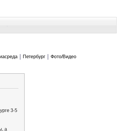
В Контакте
Telegram
СЕ МАТЕРИАЛЫ
иасреда
Петербург
Фото/Видео
Напечатать
Изменить шрифт
В закладки
урге 3-5
, а