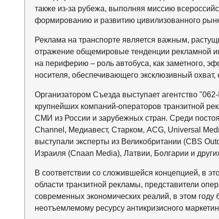
также из-за рубежа, выполняя миссию всероссийс
формированию и развитию цивилизованного рынка
Реклама на транспорте является важным, растущи
отражение общемировые тенденции рекламной инд
на периферию – роль автобуса, как заметного, эф
носителя, обеспечивающего эксклюзивный охват, 
Организатором Съезда выступает агентство "062-
крупнейших компаний-операторов транзитной рек
СМИ из России и зарубежных стран. Среди постоян
Channel, Медиавест, Старком, ACG, Universal Med
выступали эксперты из Великобритании (CBS Outdo
Израиля (Cnaan Media), Латвии, Болгарии и других
В соответствии со сложившейся концепцией, в эт
области транзитной рекламы, представители опер
современных экономических реалий, в этом году 
неотъемлемому ресурсу антикризисного маркетин