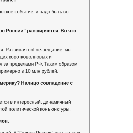
еское событие, и надо быть во
лос России" расширяется. Во что
я. Развивая online-вещание, мы
щих коротковолновых и
я за пределами РФ. Таким образом
римерно в 10 млн рублей.
Америку? Налицо совпадение с
ется в интересный, динамичный
ятой политической конъюнктуры.
ион.
вний. У "Голоса России" есть задачи