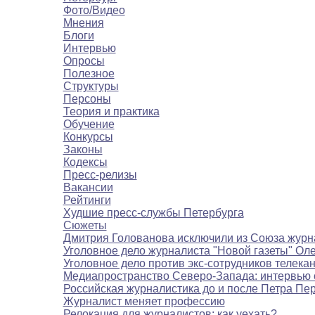
Фото/Видео
Мнения
Блоги
Интервью
Опросы
Полезное
Структуры
Персоны
Теория и практика
Обучение
Конкурсы
Законы
Кодексы
Пресс-релизы
Вакансии
Рейтинги
Худшие пресс-службы Петербурга
Сюжеты
Дмитрия Голованова исключили из Союза журн
Уголовное дело журналиста "Новой газеты" Ол
Уголовное дело против экс-сотрудников телека
Медиапространство Северо-Запада: интервью 
Российская журналистика до и после Петра Пе
Журналист меняет профессию
Релокация для журналистов: как уехать?