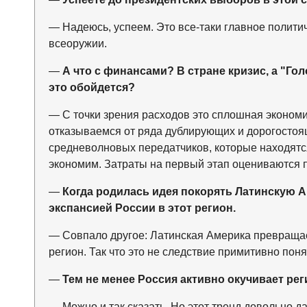
— Надеюсь, успеем. Это все-таки главное политич
всеоружии.
—
А что с финансами? В стране кризис, а "Го
это обойдется?
— С точки зрения расходов это сплошная экономи
отказываемся от ряда дублирующих и дорогостоя
средневолновых передатчиков, которые находятс
экономим. Затраты на первый этап оцениваются п
—
Когда родилась идея покорять Латинскую 
экспансией России в этот регион.
— Совпало другое: Латинская Америка превраща
регион. Так что это не следствие примитивно пон
—
Тем не менее Россия активно окучивает рег
— Можно и так сказать. Но этот тренд довольно да