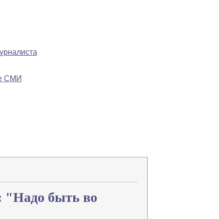
журналиста
ре СМИ
Напечатать
Изменить шрифт
В закладки
: "Надо быть во