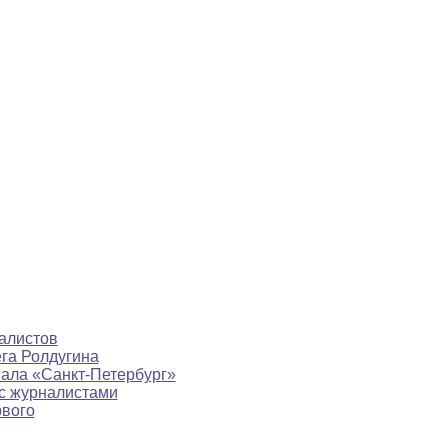
алистов
ега Ролдугина
нала «Санкт-Петербург»
с журналистами
рвого