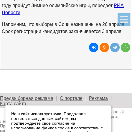
году пройдут Зимние олимпийские игры, передает
РИА
Новости
.
Напомним, что выборы в Сочи назначены на 26 апреля.
Срок регистрации кандидатов заканчивается 3 апреля.
Предвыборная реклама
О портале
Реклама
Карта сайта
© 2003—2026
Лениздат.Ру
— информационный
Наш сайт использует куки. Продолжая
портал медиасообщества Санкт-Петербурга,
пользоваться данным сайтом, вы
Ленобласти и Северо-Западного региона.
подтверждаете свое согласие на
Правила использования содержания сайта.
Политика
использование файлов cookie в соответствии с
конфиденциальности.