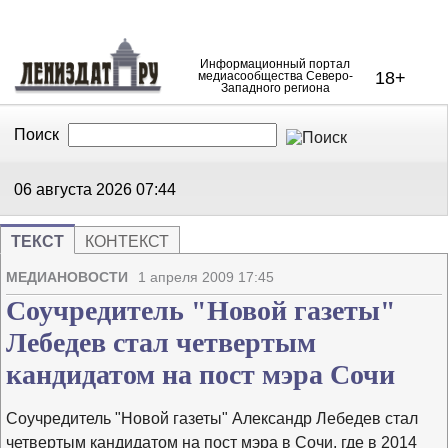
Информационный портал
18+
медиасообщества Северо-
Западного региона
Поиск
В Контакте
Telegram
06 августа 2026
07:44
ТЕКСТ
КОНТЕКСТ
Напечата
Изме
МЕДИАНОВОСТИ
1 апреля 2009 17:45
Соучредитель "Новой газеты"
Лебедев стал четвертым
кандидатом на пост мэра Сочи
Соучредитель "Новой газеты" Александр Лебедев стал
четвертым кандидатом на пост мэра в Сочи, где в 2014