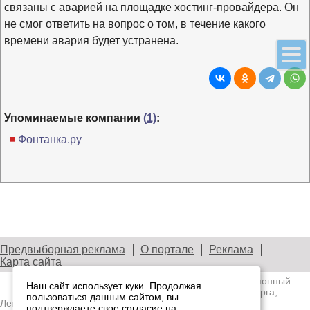
связаны с аварией на площадке хостинг-провайдера. Он
не смог ответить на вопрос о том, в течение какого
времени авария будет устранена.
Упоминаемые компании
(1)
:
Фонтанка.ру
Предвыборная реклама
О портале
Реклама
Карта сайта
© 2003—2026
Лениздат.Ру
— информационный
Наш сайт использует куки. Продолжая
портал медиасообщества Санкт-Петербурга,
пользоваться данным сайтом, вы
Ленобласти и Северо-Западного региона.
подтверждаете свое согласие на