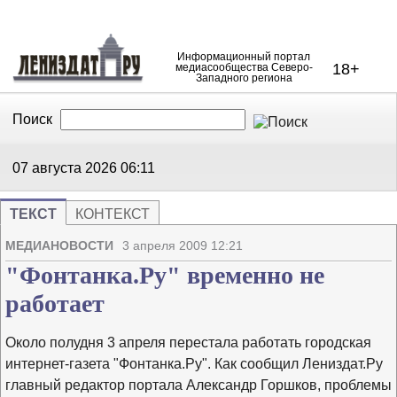
Информационный портал
18+
медиасообщества Северо-
Западного региона
Поиск
В Контакте
Telegram
07 августа 2026
06:11
ТЕКСТ
КОНТЕКСТ
Напечата
Изме
МЕДИАНОВОСТИ
3 апреля 2009 12:21
"Фонтанка.Ру" временно не
работает
Около полудня 3 апреля перестала работать городская
интернет-газета "Фонтанка.Ру". Как сообщил Лениздат.Ру
главный редактор портала Александр Горшков, проблемы