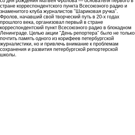
со дня рождения Матвея Фролова — основателя первого в
стране корреспондентского пункта Всесоюзного радио и
знаменитого клуба журналистов "Шариковая ручка".
Фролов, начавший свой творческий путь в 20-х годах
прошлого века, организовал первый в стране
корреспондентский пункт Всесоюзного радио в блокадном
Ленинграде. Целью акции "День репортера" было не только
почтить память одного из корифеев петербургской
журналистики, но и привлечь внимание к проблемам
сохранения и развития петербургской репортерской
школы.