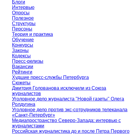
Блоги
Интервью
Опросы
Полезное
Структуры
Персоны
Теория и практика
Обучение
Конкурсы
Законы
Кодексы
Пресс-релизы
Вакансии
Рейтинги
Худшие пресс-службы Петербурга
Сюжеты
Дмитрия Голованова исключили из Союза
журналистов
Уголовное дело журналиста "Новой газеты" Олега
Ролдугина
Уголовное дело против экс-сотрудников телеканала
«Санкт-Петербург»
Медиапространство Северо-Запада: интервью с
журналистами
Российская журналистика до и после Петра Первого