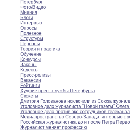
Петербург
Фото/Видео
Мнения
Блоги
Интервью
Опросы
Полезное
Структуры
Персоны
Теория и практика
Обучение
Конкурсы
Законы
Кодексы
Пресс-релизы
Вакансии
Рейтинги
Худшие пресс-службы Петербурга
Сюжеты
Дмитрия Голованова исключили из Союза журнал
Уголовное дело журналиста "Новой газеты" Олега
Уголовное дело против экс-сотрудников телекана
Медиапространство Северо-Запада: интервью с 
Российская журналистика до и после Петра Перво
Журналист меняет профессию