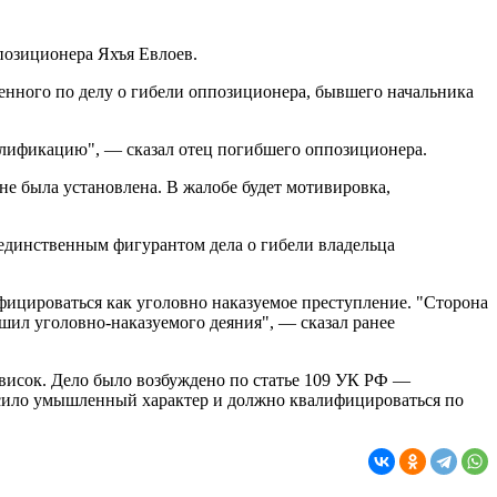
позиционера Яхъя Евлоев.
денного по делу о гибели оппозиционера, бывшего начальника
валификацию", — сказал отец погибшего оппозиционера.
не была установлена. В жалобе будет мотивировка,
единственным фигурантом дела о гибели владельца
фицироваться как уголовно наказуемое преступление. "Сторона
шил уголовно-наказуемого деяния", — сказал ранее
в висок. Дело было возбуждено по статье 109 УК РФ —
осило умышленный характер и должно квалифицироваться по