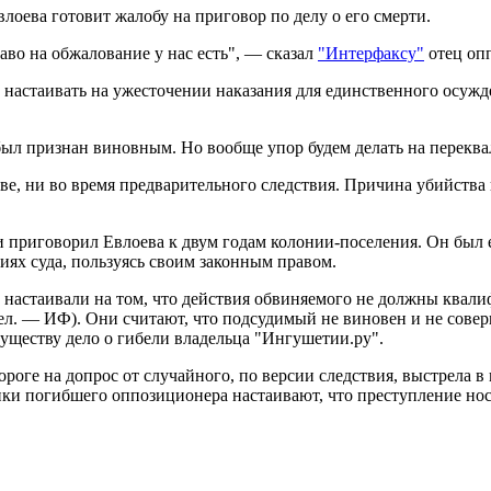
оева готовит жалобу на приговор по делу о его смерти.
аво на обжалование у нас есть", — сказал
"Интерфаксу"
отец оп
т настаивать на ужесточении наказания для единственного осуж
 был признан виновным. Но вообще упор будем делать на перек
е, ни во время предварительного следствия. Причина убийства 
приговорил Евлоева к двум годам колонии-поселения. Он был 
иях суда, пользуясь своим законным правом.
и настаивали на том, что действия обвиняемого не должны квали
ел. — ИФ). Они считают, что подсудимый не виновен и не совер
уществу дело о гибели владельца "Ингушетии.ру".
ороге на допрос от случайного, по версии следствия, выстрела 
ики погибшего оппозиционера настаивают, что преступление н