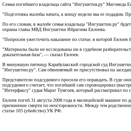
Семья погибшего владельца сайта "Ингушетия.ру" Магомеда Евл
"Подготовка жалобы начата, к концу недели мы ее подадим. Пр
По его словам, в жалобе семья владельца "Ингушетии.ру" буде
охраны главы МВД Ингушетии Ибрагима Евлоева.
"Попросим ужесточить наказание по статье, в которой Евлоев
"Материалы были не исследованы ни в судебном разбирательств
доказательная база", — сказал Евлоев.
В минувшую пятницу Карабулакский городской суд Ингушетии 
"Ингушетии.ру". Сам обвиняемый не присутствовал на заседан
Представители подсудимого просили его оправдать. В суде он
подсудимого считает, что погибший сам спровоцировал (выстр
"Интерфаксу" судья Марат Тумгоев, который рассматривал по с
Евлоев погиб 31 августа 2008 года в милицейской машине по д
причинение смерти по неосторожности. Между тем родственн
статье 105 (убийство) УК РФ.