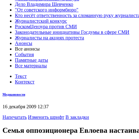
Дело Владимира Шевченко
"От советского информбюро"
Кто несёт ответственность за сломанную руку журналист
Журналистский конкурс
РоскомЦензура против СМИ
Законодательные инициативы Госдумы в сфере СМИ
Журналисты на акциях протеста
Анонсы
Все анонсы
События
Памятные даты
Все материалы
Текст
Контекст
Медиановости
16 декабря 2009 12:37
Напечатать
Изменить шрифт
В закладки
Семья оппозиционера Евлоева настаива