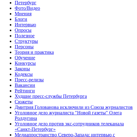
Петербург
Фото/Видео
Мнения
Блоги
Интервью
Опросы
Полезное
Структуры
Персоны
Теория и практика
Обучение
Конкурсы
Законы
Кодексы
Пресс-релизы
Вакансии
Рейтинги
Худшие пресс-службы Петербурга
Сюжеты
Дмитрия Голованова исключили из Союза журналистов
Уголовное дело журналиста "Новой газеты" Олега
Ролдугина
Уголовное дело против экс-сотрудников телеканала
«Санкт-Петербург»
Медиапространство Северо-Запада: интервью с