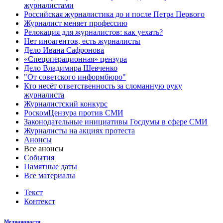
журналистами
Российская журналистика до и после Петра Первого
Журналист меняет профессию
Релокация для журналистов: как уехать?
Нет иноагентов, есть журналисты
Дело Ивана Сафронова
«Спецоперационная» цензура
Дело Владимира Шевченко
"От советского информбюро"
Кто несёт ответственность за сломанную руку
журналиста
Журналистский конкурс
РоскомЦензура против СМИ
Законодательные инициативы Госдумы в сфере СМИ
Журналисты на акциях протеста
Анонсы
Все анонсы
События
Памятные даты
Все материалы
Текст
Контекст
Медиановости