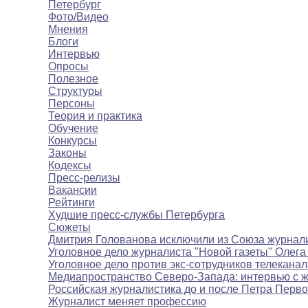
Петербург
Фото/Видео
Мнения
Блоги
Интервью
Опросы
Полезное
Структуры
Персоны
Теория и практика
Обучение
Конкурсы
Законы
Кодексы
Пресс-релизы
Вакансии
Рейтинги
Худшие пресс-службы Петербурга
Сюжеты
Дмитрия Голованова исключили из Союза журнал
Уголовное дело журналиста "Новой газеты" Олега
Уголовное дело против экс-сотрудников телекана
Медиапространство Северо-Запада: интервью с 
Российская журналистика до и после Петра Перво
Журналист меняет профессию