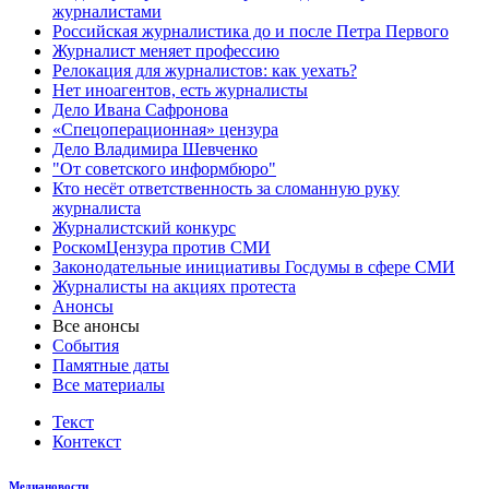
журналистами
Российская журналистика до и после Петра Первого
Журналист меняет профессию
Релокация для журналистов: как уехать?
Нет иноагентов, есть журналисты
Дело Ивана Сафронова
«Спецоперационная» цензура
Дело Владимира Шевченко
"От советского информбюро"
Кто несёт ответственность за сломанную руку
журналиста
Журналистский конкурс
РоскомЦензура против СМИ
Законодательные инициативы Госдумы в сфере СМИ
Журналисты на акциях протеста
Анонсы
Все анонсы
События
Памятные даты
Все материалы
Текст
Контекст
Медиановости