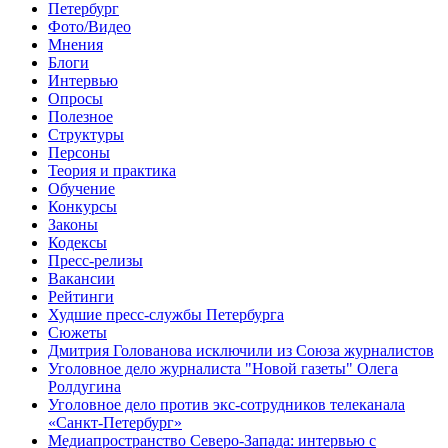
Петербург
Фото/Видео
Мнения
Блоги
Интервью
Опросы
Полезное
Структуры
Персоны
Теория и практика
Обучение
Конкурсы
Законы
Кодексы
Пресс-релизы
Вакансии
Рейтинги
Худшие пресс-службы Петербурга
Сюжеты
Дмитрия Голованова исключили из Союза журналистов
Уголовное дело журналиста "Новой газеты" Олега
Ролдугина
Уголовное дело против экс-сотрудников телеканала
«Санкт-Петербург»
Медиапространство Северо-Запада: интервью с