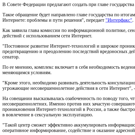
В Совете Федерации предлагают создать при главе государст
Такое обращение будет направлено главе государства по итогам
Интернете: проблемы и пути решения", передает
"Интерфакс"
.
Как заявила глава комиссии по информационной политике, се
действий с использованием сети Интернет.
"Постоянное развитие Интернет-технологий и широкое проникн
предотвращению и преодолению последствий вредоносных дей
сенатор.
По ее мнению, комплекс включает в себя необходимость веден
меняющимся условиям.
"Кроме этого, необходимо развивать деятельность консультац
угрожающие несовершеннолетние действия в сети Интернет", -
На совещании высказывалась озабоченность по поводу того, чт
несовершеннолетних. Именно против них зачастую совершаютс
проникновения Интернет-технологий в России, а также быстро
в вовлечение в сексуальную эксплуатацию.
"Такой центр сможет эффективно аккумулировать информацию о
оперативное информирование, содействие и оказание адресной