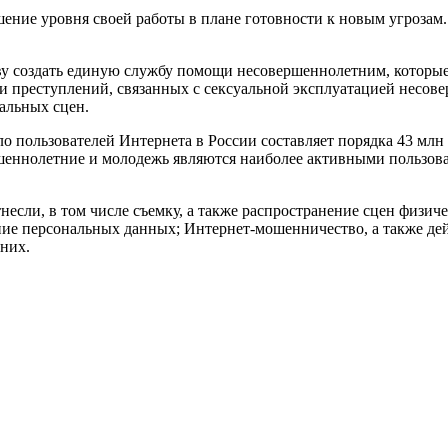
шение уровня своей работы в плане готовности к новым угрозам.
 создать единую службу помощи несовершеннолетним, которые о
 преступлений, связанных с сексуальной эксплуатацией несовер
альных сцен.
сло пользователей Интернета в России составляет порядка 43 мл
ершеннолетние и молодежь являются наиболее активными пользо
несли, в том числе съемку, а также распространение сцен физич
ние персональных данных; Интернет-мошенничество, а также дей
них.