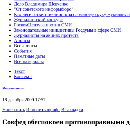
Дело Владимира Шевченко
"От советского информбюро"
Кто несёт ответственность за сломанную руку журналист
Журналистский конкурс
РоскомЦензура против СМИ
Законодательные инициативы Госдумы в сфере СМИ
Журналисты на акциях протеста
Анонсы
Все анонсы
События
Памятные даты
Все материалы
Текст
Контекст
Медиановости
18 декабря 2009 17:57
Напечатать
Изменить шрифт
В закладки
Совфед обеспокоен противоправными д