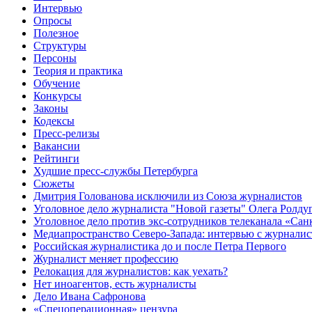
Интервью
Опросы
Полезное
Структуры
Персоны
Теория и практика
Обучение
Конкурсы
Законы
Кодексы
Пресс-релизы
Вакансии
Рейтинги
Худшие пресс-службы Петербурга
Сюжеты
Дмитрия Голованова исключили из Союза журналистов
Уголовное дело журналиста "Новой газеты" Олега Ролду
Уголовное дело против экс-сотрудников телеканала «Сан
Медиапространство Северо-Запада: интервью с журнали
Российская журналистика до и после Петра Первого
Журналист меняет профессию
Релокация для журналистов: как уехать?
Нет иноагентов, есть журналисты
Дело Ивана Сафронова
«Спецоперационная» цензура