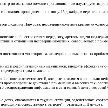
ва центр по оказанию помощи пропавшим и эксплуатируемым дет
 совещания, прошедшего в пятницу, 18 декабря, в верхней палате
натор Людмила Нарусова. несовершеннолетние крайне нуждаются
овение в общество ставит перед государством задачи поддержа
ствий в отношении несовершеннолетних, совершаемых с примен
ия постоянного мониторинга, исследования выявленных проблем,
ионных и реабилитационных механизмов, внедрять эффективную 
 подчеркнула глава комиссии.
о большое количество детей, которые находятся в социально неб
я противоправные действия с применением высоких технологий.
го распространения информации в сети единый центр, который 
 детях, оказавшихся в трудной ситуации, задействовать соотве
 помощи непосредственно в регионе", - отметила Л.Нарусова.