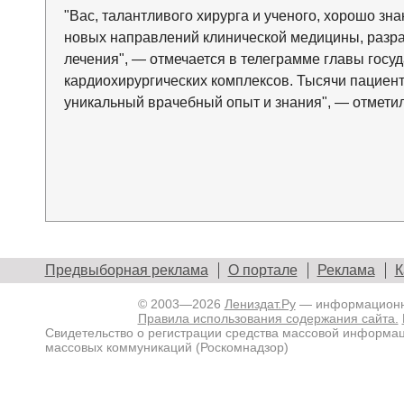
"Вас, талантливого хирурга и ученого, хорошо зн
новых направлений клинической медицины, разраб
лечения", — отмечается в телеграмме главы госу
кардиохирургических комплексов. Тысячи пациент
уникальный врачебный опыт и знания", — отмети
Предвыборная реклама
О портале
Реклама
К
© 2003—2026
Лениздат.Ру
— информационны
Правила использования содержания сайта.
Свидетельство о регистрации средства массовой информа
массовых коммуникаций (Роскомнадзор)