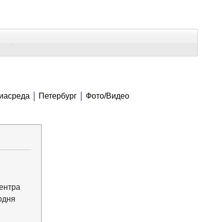
В Контакте
Telegram
СЕ МАТЕРИАЛЫ
иасреда
Петербург
Фото/Видео
Напечатать
Изменить шрифт
В закладки
ентра
одня