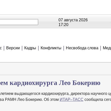
07 августа 2026
17:20
ОЕ
РЕЙТИНГИ
СЮЖЕТЫ
АНОНСЫ
В
с
Версии
Кадры
Конфликты
Несвобода слова
Мед
еем кардиохирурга Лео Бокерию
летием выдающегося кардиохирурга, директора научного ц
лева РАМН Лео Бокерию. Об этом
ИТАР–ТАСС
сообщила сег