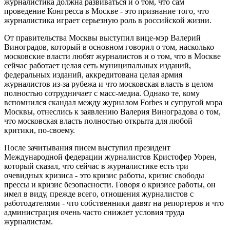
журналистика должна развиваться и о том, что сам
проведение Конгресса в Москве - это признание того, что
журналистика играет серьезную роль в российской жизни.
От правительства Москвы выступил вице-мэр Валерий
Виноградов, который в основном говорил о том, насколько
московские власти любят журналистов и о том, что в Москве
сейчас работает целая сеть муниципальных изданий,
федеральных изданий, аккредитована целая армия
журналистов из-за рубежа и что московская власть в целом
полностью сотрудничает с масс-медиа. Однако те, кому
вспомнился скандал между журналом Forbes и супругой мэра
Москвы, отнеслись к заявлению Валерия Виноградова о том,
что московская власть полностью открыта для любой
критики, по-своему.
После зачитывания писем выступил президент
Международной федерации журналистов Кристофер Уорен,
который сказал, что сейчас в журналистике есть три
очевидных кризиса - это кризис работы, кризис свободы
прессы и кризис безопасности. Говоря о кризисе работы, он
имел в виду, прежде всего, отношения журналистов с
работодателями - что собственники давят на репортеров и что
администрация очень часто снижает условия труда
журналистам.