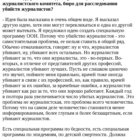
журналистского комитета, бюро для расследования
убийств журналистов?
- Идея была высказана в очень общем виде. Я высказал
другую идею, хотя они могут перекликаться и одна из другой
может вытекать. Я предложил идею создать специальную
программу ООН. Потому что убийство журналистов - это
самостоятельная проблема, ее нельзя ставить в общий ряд.
Обычно отмахиваются, говорят: ну и что, журналистов
убивают, ну, убивают всех остальных. Но журналистов
убивают за то, что они журналисты, это - во-первых. Во-
вторых, в отличие от представителей других профессий,
журналистов убивают лучших. Пусть не слишком цинично
это звучит, поймите меня правильно, врачей тоже иногда
убивают в связи с их профессией, но, как правило, врачей
убивают за их ошибки, за врачебные ошибки, а журналистов
убивают как раз за то, что они хорошо работают. Каждый год
в полтора раза увеличивается число убитых журналистов. Это
проблема не журналистская, это проблема всего человечества.
Потому что на самом деле человечество становится менее
информированным, более глупым и более беззащитным, если
убивают журналистов.
Есть специальная программа по бедности, есть специальная
программа по эпидемиям, по детской смертности. Должна