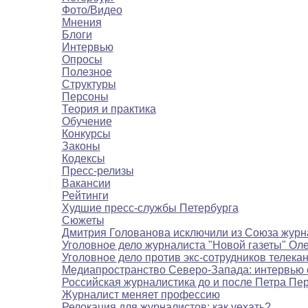
Фото/Видео
Мнения
Блоги
Интервью
Опросы
Полезное
Структуры
Персоны
Теория и практика
Обучение
Конкурсы
Законы
Кодексы
Пресс-релизы
Вакансии
Рейтинги
Худшие пресс-службы Петербурга
Сюжеты
Дмитрия Голованова исключили из Союза журн
Уголовное дело журналиста "Новой газеты" Ол
Уголовное дело против экс-сотрудников телека
Медиапространство Северо-Запада: интервью 
Российская журналистика до и после Петра Пе
Журналист меняет профессию
Релокация для журналистов: как уехать?