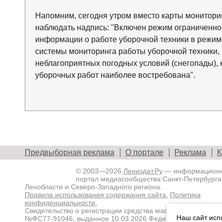
Напомним, сегодня утром вместо карты монитори
наблюдать надпись: "Включен режим ограниченно
информации о работе уборочной техники в режим
системы мониторинга работы уборочной техники,
неблагоприятных погодных условий (снегопады),
уборочных работ наиболее востребована".
Предвыборная реклама
О портале
Реклама
К
© 2003—2026
Лениздат.Ру
— информацион
портал медиасообщества Санкт-Петербурга
Ленобласти и Северо-Западного региона.
Правила использования содержания сайта.
Политика
конфиденциальности.
Свидетельство о регистрации средства массовой информа
Наш сайт исп
№ФС77-91046, выданное 10.03.2026 Федеральной службой