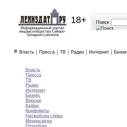
18+
Поиск
Информационный портал
медиасообщества Северо-
Западного региона
МЕДИАНОВОСТИ
МНЕНИЯ
ПОЛЕЗН
Власть
Пресса
ТВ
Радио
Интернет
Бизне
Медиановости
Власть
Пресса
ТВ
Радио
Интернет
Бизнес
Версии
Кадры
Конфликты
Несвобода слова
Медиасреда
Петербург