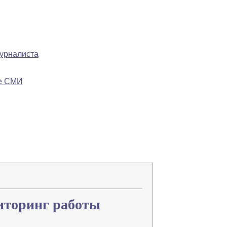
журналиста
ре СМИ
Напечатать
Изменить шрифт
В закладки
иторинг работы