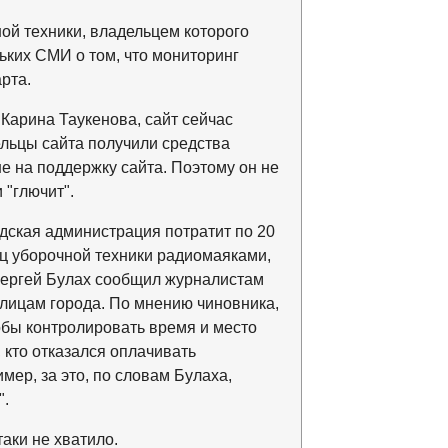
ой техники, владельцем которого
ких СМИ о том, что мониторинг
рта.
Карина Таукенова, сайт сейчас
ельцы сайта получили средства
е на поддержку сайта. Поэтому он не
 "глючит".
одская администрация потратит по 20
ц уборочной техники радиомаяками,
 Сергей Булах сообщил журналистам
улицам города. По мнению чиновника,
обы контролировать время и место
 кто отказался оплачивать
ер, за это, по словам Булаха,
".
таки не хватило.