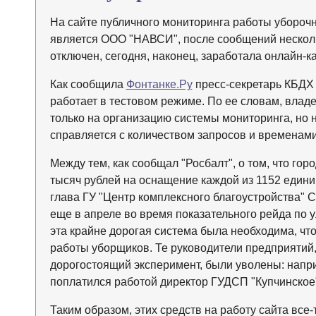
На сайте публичного мониторинга работы уборочн
является ООО "НАВСИ", после сообщений несколь
отключен, сегодня, наконец, заработала онлайн-ка
Как сообщила
Фонтанке.Ру
пресс-секретарь КБДХ 
работает в тестовом режиме. По ее словам, влад
только на организацию системы мониторинга, но н
справляется с количеством запросов и временами
Между тем, как сообщал "Росбалт", о том, что гор
тысяч рублей на оснащение каждой из 1152 едини
глава ГУ "Центр комплексного благоустройства"
еще в апреле во время показательного рейда по 
эта крайне дорогая система была необходима, чт
работы уборщиков. Те руководители предприятий,
дорогостоящий эксперимент, были уволены: наприм
поплатился работой директор ГУДСП "Купчинское
Таким образом, этих средств на работу сайта все-