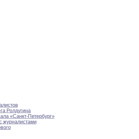
алистов
ега Ролдугина
нала «Санкт-Петербург»
с журналистами
рвого