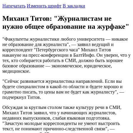
Напечатать
Изменить шрифт
В закладки
Михаил Титов: "Журналистам не
нужно общее образование на журфаке"
"Факультеты журналистики любого университета — никакое
не образование для журналиста", — заявил ведущий и
корреспондент "Петербургского часа" Михаил Титов
накануне на пресс-конференции в БалтИнфо. Он уверен, что у
тех, кто собирается работать в СМИ, должно быть хорошее
базовое образование — экономическое, юридическое,
медицинское.
"Сейчас развивается журналистика направлений. Если вы
будете специалистом в какой-то области и будете хорошо и
грамотно писать, то цены вам не будет как журналисту", —
подчеркнул Титов.
Обсуждая за круглым столом также культуру речи в СМИ,
Михаил Титов заявил, что у начинающих журналистов,
недавних выпускников, слабая языковая подготовка.
"Зачастую молодые корреспонденты не умеют выстроить
текст, не понимают причинно-следственной связи", —