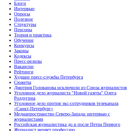
Блоги
Интервью
Опросы
Полезное
Структуры
Персоны
Теория и практика
Обучение
Конкурсы
Законы
Кодексы
Пресс-релизы
Вакансии
Рейтинги
Худшие пресс-службы Петербурга
Сюжеты
Дмитрия Голованова исключили из Союза журналистов
Уголовное дело журналиста "Новой газеты" Олега
Ролдугина
Уголовное дело против экс-сотрудников телеканала
«Санкт-Петербург»
Медиапространство Северо-Запада: интервью с
журналистами
Российская журналистика до и после Петра Первого
Журналист меняет профессию