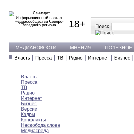
Информационный портал
18+
медиасообщества Северо-
Западного региона
Поиск
МЕДИАНОВОСТИ
МНЕНИЯ
ПОЛЕЗНОЕ
Власть
Пресса
ТВ
Радио
Интернет
Бизнес
Медиановости
Власть
Пресса
ТВ
Радио
Интернет
Бизнес
Версии
Кадры
Конфликты
Несвобода слова
Медиасреда