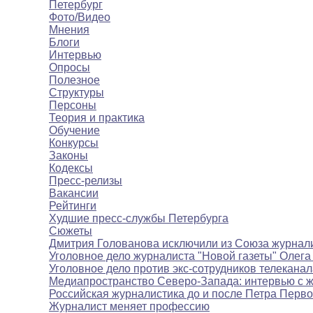
Петербург
Фото/Видео
Мнения
Блоги
Интервью
Опросы
Полезное
Структуры
Персоны
Теория и практика
Обучение
Конкурсы
Законы
Кодексы
Пресс-релизы
Вакансии
Рейтинги
Худшие пресс-службы Петербурга
Сюжеты
Дмитрия Голованова исключили из Союза журнал
Уголовное дело журналиста "Новой газеты" Олега
Уголовное дело против экс-сотрудников телекана
Медиапространство Северо-Запада: интервью с 
Российская журналистика до и после Петра Перво
Журналист меняет профессию