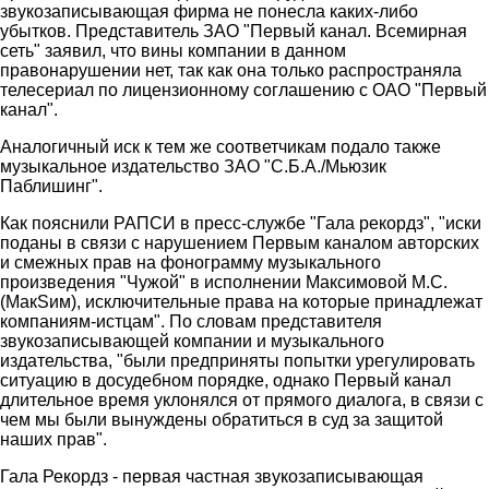
звукозаписывающая фирма не понесла каких-либо
убытков. Представитель ЗАО "Первый канал. Всемирная
сеть" заявил, что вины компании в данном
правонарушении нет, так как она только распространяла
телесериал по лицензионному соглашению с ОАО "Первый
канал".
Аналогичный иск к тем же соответчикам подало также
музыкальное издательство ЗАО "С.Б.А./Мьюзик
Паблишинг".
Как пояснили РАПСИ в пресс-службе "Гала рекордз", "иски
поданы в связи с нарушением Первым каналом авторских
и смежных прав на фонограмму музыкального
произведения "Чужой" в исполнении Максимовой М.С.
(МакSим), исключительные права на которые принадлежат
компаниям-истцам". По словам представителя
звукозаписывающей компании и музыкального
издательства, "были предприняты попытки урегулировать
ситуацию в досудебном порядке, однако Первый канал
длительное время уклонялся от прямого диалога, в связи с
чем мы были вынуждены обратиться в суд за защитой
наших прав".
Гала Рекордз - первая частная звукозаписывающая