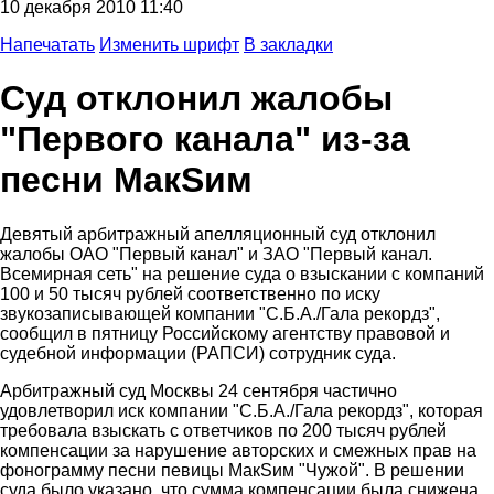
10 декабря 2010 11:40
Напечатать
Изменить шрифт
В закладки
Суд отклонил жалобы
"Первого канала" из-за
песни МакSим
Девятый арбитражный апелляционный суд отклонил
жалобы ОАО "Первый канал" и ЗАО "Первый канал.
Всемирная сеть" на решение суда о взыскании с компаний
100 и 50 тысяч рублей соответственно по иску
звукозаписывающей компании "С.Б.А./Гала рекордз",
сообщил в пятницу Российскому агентству правовой и
судебной информации (РАПСИ) сотрудник суда.
Арбитражный суд Москвы 24 сентября частично
удовлетворил иск компании "С.Б.А./Гала рекордз", которая
требовала взыскать с ответчиков по 200 тысяч рублей
компенсации за нарушение авторских и смежных прав на
фонограмму песни певицы МакSим "Чужой". В решении
суда было указано, что сумма компенсации была снижена,