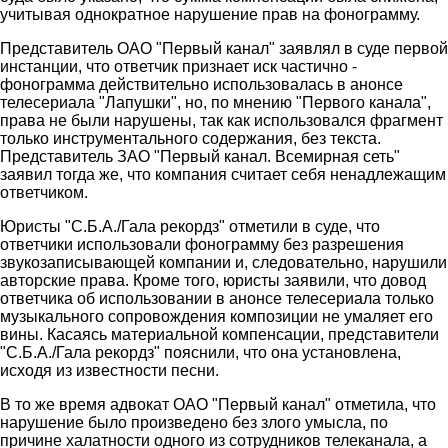
учитывая однократное нарушение прав на фонограмму.
Представитель ОАО "Первый канал" заявлял в суде первой
инстанции, что ответчик признает иск частично -
фонограмма действительно использовалась в анонсе
телесериала "Лапушки", но, по мнению "Первого канала",
права не были нарушены, так как использовался фрагмент
только инструментального содержания, без текста.
Представитель ЗАО "Первый канал. Всемирная сеть"
заявил тогда же, что компания считает себя ненадлежащим
ответчиком.
Юристы "С.Б.А./Гала рекордз" отметили в суде, что
ответчики использовали фонограмму без разрешения
звукозаписывающей компании и, следовательно, нарушили
авторские права. Кроме того, юристы заявили, что довод
ответчика об использовании в анонсе телесериала только
музыкального сопровождения композиции не умаляет его
вины. Касаясь материальной компенсации, представители
"С.Б.А./Гала рекордз" пояснили, что она установлена,
исходя из известности песни.
В то же время адвокат ОАО "Первый канал" отметила, что
нарушение было произведено без злого умысла, по
причине халатности одного из сотрудников телеканала, а