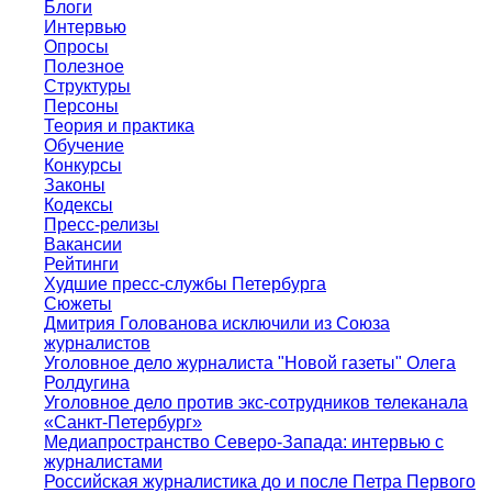
Блоги
Интервью
Опросы
Полезное
Структуры
Персоны
Теория и практика
Обучение
Конкурсы
Законы
Кодексы
Пресс-релизы
Вакансии
Рейтинги
Худшие пресс-службы Петербурга
Сюжеты
Дмитрия Голованова исключили из Союза
журналистов
Уголовное дело журналиста "Новой газеты" Олега
Ролдугина
Уголовное дело против экс-сотрудников телеканала
«Санкт-Петербург»
Медиапространство Северо-Запада: интервью с
журналистами
Российская журналистика до и после Петра Первого