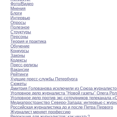
Фото/Видео
Мнения
Блоги
Интервью
Опросы
Полезное
Структуры
Персоны
Теория и практика
Обучение
Конкурсы
Законы
Кодексы
Пресс-релизы
Вакансии
Рейтинги
Худшие пресс-службы Петербурга
Сюжеты
Дмитрия Голованова исключили из Союза журналисто
Уголовное дело журналиста "Новой газеты" Олега Ро
Уголовное дело против экс-сотрудников телеканала «
Медиапространство Северо-Запада: интервью с журн
Российская журналистика до и после Петра Первого
Журналист меняет профессию
Релокация для журналистов: как уехать?