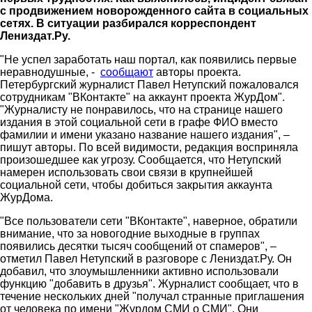
с продвижением новорожденного сайта в социальных
сетях. В ситуации разбирался корреспондент
Лениздат.Ру.
"Не успел заработать наш портал, как появились первые
неравнодушные, -
сообщают
авторы проекта.
Петербургский журналист Павел Нетупский пожаловался
сотрудникам "ВКонтакте" на аккаунт проекта ЖурДом".
"Журналисту не понравилось, что на странице нашего
издания в этой социальной сети в графе ФИО вместо
фамилии и имени указано название нашего издания", –
пишут авторы. По всей видимости, редакция восприняла
произошедшее как угрозу. Сообщается, что Нетупский
намерен использовать свои связи в крупнейшей
социальной сети, чтобы добиться закрытия аккаунта
ЖурДома.
"Все пользователи сети "ВКонтакте", наверное, обратили
внимание, что за новогодние выходные в группах
появились десятки тысяч сообщений от спамеров", –
отметил Павел Нетупский в разговоре с Лениздат.Ру. Он
добавил, что злоумышленники активно использовали
функцию "добавить в друзья". Журналист сообщает, что в
течение нескольких дней "получал странные приглашения
от человека по имени "Журдом СМИ о СМИ". Они