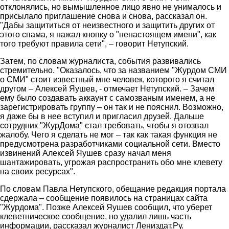
отклонялись, но вымышленное лицо явно не унималось и
присылало приглашение снова и снова, рассказал он.
"Дабы защититься от неизвестного и защитить других от
этого спама, я нажал кнопку о "ненастоящем имени", как
того требуют правила сети", – говорит Нетупский.
Затем, по словам журналиста, события развивались
стремительно. "Оказалось, что за названием "Журдом СМИ
о СМИ" стоит известный мне человек, которого я считал
другом – Алексей Яушев, - отмечает Нетупский. – Зачем
ему было создавать аккаунт с самозваным именем, а не
зарегистрировать группу – он так и не пояснил. Возможно,
я даже бы в нее вступил и пригласил друзей. Дальше
сотрудник "ЖурДома" стал требовать, чтобы я отозвал
жалобу. Чего я сделать не мог – так как такая функция не
предусмотрена разработчиками социальной сети. Вместо
извинений Алексей Яушев сразу начал меня
шантажировать, угрожая распространить обо мне клевету
на своих ресурсах".
По словам Павла Нетупского, обещание редакция портала
сдержала – сообщение появилось на страницах сайта
"Журдома". Позже Алексей Яушев сообщил, что уберет
клеветническое сообщение, но удалил лишь часть
информации, рассказал журналист Лениздат.Ру.