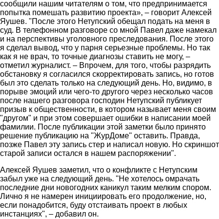
сообщили нашим читателям о том, что предпринимается
попытка помешать развитию проекта», – говорит Алексей
Яушев. "После этого Нетупский обещал подать на меня в
суд. В телефонном разговоре со мной Павел даже намекал
и на перспективы уголовного преследования. После этого
я сделал вывод, что у парня серьезные проблемы. Но так
как я не врач, то точные диагнозы ставить не могу, –
отметил журналист. – Впрочем, для того, чтобы разрядить
обстановку я согласился скорректировать запись, но готов
был это сделать только на следующий день. Но, видимо, в
порыве эмоций или чего-то другого через несколько часов
после нашего разговора господин Нетупский публикует
призыв к общественности, в котором называет меня своим
"другом" и при этом совершает ошибки в написании моей
фамилии. После публикации этой заметки было принято
решение публикацию на "ЖурДоме" оставить. Правда,
позже Павел эту запись стер и написал новую. Но скриншот
старой записи остался в нашем распоряжении".
Алексей Яушев заметил, что о конфликте с Нетупским
забыл уже на следующий день. "Не хотелось омрачать
последние дни новогодних каникул таким мелким спором.
Лично я не намерен инициировать его продолжение, но,
если понадобится, буду отстаивать проект в любых
инстанциях", – добавил он.