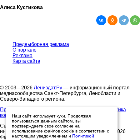
Алиса Кустикова
Предвыборная реклама
О портале
Реклама
Карта сайта
© 2003—2026
Лениздат.Ру
— информационный портал
медиасообщества Санкт-Петербурга, Ленобласти и
Северо-Западного региона.
Правила использования содержания сайта.
Политика
конфиденциальности.
Наш сайт использует куки. Продолжая
пользоваться данным сайтом, вы
Свидетельство о регистрации средства массовой
подтверждаете свое согласие на
использование файлов cookie в соответствии с
информации ЭЛ №ФС77-91046, выданное 10.03.2026
настоящим уведомлением и
Политикой
Федеральной службой по надзору в сфере связи,