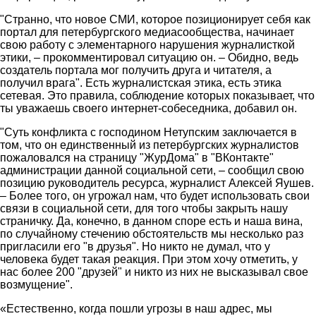
"Странно, что новое СМИ, которое позиционирует себя как
портал для петербургского медиасообщества, начинает
свою работу с элементарного нарушения журналисткой
этики, – прокомментировал ситуацию он. – Обидно, ведь
создатель портала мог получить друга и читателя, а
получил врага". Есть журналистская этика, есть этика
сетевая. Это правила, соблюдение которых показывает, что
ты уважаешь своего интернет-собеседника, добавил он.
"Суть конфликта с господином Нетупским заключается в
том, что он единственный из петербургских журналистов
пожаловался на страницу "ЖурДома" в "ВКонтакте"
администрации данной социальной сети, – сообщил свою
позицию руководитель ресурса, журналист Алексей Яушев.
– Более того, он угрожал нам, что будет использовать свои
связи в социальной сети, для того чтобы закрыть нашу
страничку. Да, конечно, в данном споре есть и наша вина,
по случайному стечению обстоятельств мы несколько раз
пригласили его "в друзья". Но никто не думал, что у
человека будет такая реакция. При этом хочу отметить, у
нас более 200 "друзей" и никто из них не высказывал свое
возмущение".
«Естественно, когда пошли угрозы в наш адрес, мы