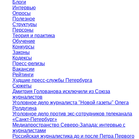
Блоги
Интервью
Опросы
Полезное
Структуры
Персоны
Теория и практика
Обучение
Конкурсы
Законы
Кодексы
Пресс-релизы
Вакансии
Рейтинги
Худшие пресс-службы Петербурга
Сюжеты
Дмитрия Голованова исключили из Союза
журналистов
Уголовное дело журналиста "Новой газеты" Олега
Ролдугина
Уголовное дело против экс-сотрудников телеканала
«Санкт-Петербург»
Медиапространство Северо-Запада: интервью с
журналистами
Российская журналистика до и после Петра Первого