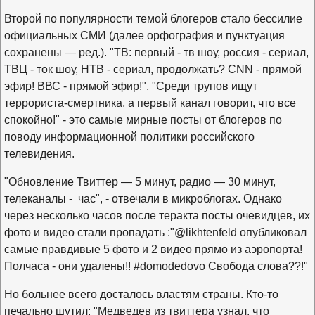
Второй по популярности темой блогеров стало бессилие
официальных СМИ (далее орфография и пунктуация
сохранены — ред.). "ТВ: первый - тв шоу, россия - сериал,
ТВЦ - ток шоу, НТВ - сериал, продолжать? CNN - прямой
эфир! ВВС - прямой эфир!", "Среди трупов ищут
террориста-смертника, а первый канал говорит, что все
спокойно!" - это самые мирные посты от блогеров по
поводу информационной политики российского
телевидения.
"Обновление Твиттер — 5 минут, радио — 30 минут,
телеканалы - час", - отвечали в микроблогах. Однако
через несколько часов после теракта посты очевидцев, их
фото и видео стали пропадать :"@likhtenfeld опубликовал
самые правдивые 5 фото и 2 видео прямо из аэропорта!
Полчаса - они удалены!! #domodedovo Свобода слова??!"
Но больнее всего досталось властям страны. Кто-то
печально шутил: "Медведев из твиттера узнал, что