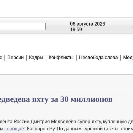
06 августа 2026
19:59
ОЕ
РЕЙТИНГИ
СЮЖЕТЫ
АНОНСЫ
В
с
Версии
Кадры
Конфликты
Несвобода слова
Мед
дведева яхту за 30 миллионов
дента России Дмитрия Медведева супер-яхту, купленную дл
ом
сообщает
Каспаров.Ру. По данным турецкой газеты, стои