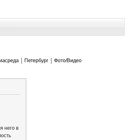
В Контакте
Telegram
СЕ МАТЕРИАЛЫ
иасреда
Петербург
Фото/Видео
Напечатать
Изменить шрифт
В закладки
я него в
мость