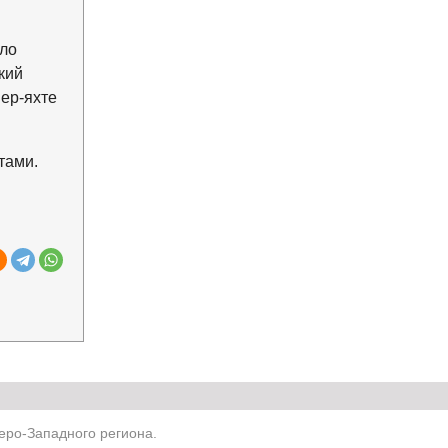
ило
кий
пер-яхте
тами.
ро-Западного региона.