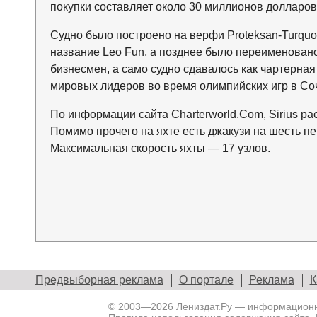
покупки составляет около 30 миллионов долларов
Судно было построено на верфи Proteksan-Turquoi
название Leo Fun, а позднее было переименовано
бизнесмен, а само судно сдавалось как чартерная
мировых лидеров во время олимпийских игр в Соч
По информации сайта Charterworld.Com, Sirius р
Помимо прочего на яхте есть джакузи на шесть пер
Максимальная скорость яхты — 17 узлов.
Предвыборная реклама
О портале
Реклама
К
© 2003—2026
Лениздат.Ру
— информационны