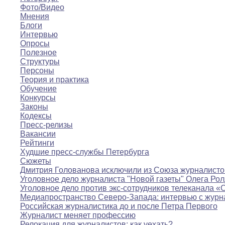
Фото/Видео
Мнения
Блоги
Интервью
Опросы
Полезное
Структуры
Персоны
Теория и практика
Обучение
Конкурсы
Законы
Кодексы
Пресс-релизы
Вакансии
Рейтинги
Худшие пресс-службы Петербурга
Сюжеты
Дмитрия Голованова исключили из Союза журналисто
Уголовное дело журналиста "Новой газеты" Олега Ро
Уголовное дело против экс-сотрудников телеканала «
Медиапространство Северо-Запада: интервью с журн
Российская журналистика до и после Петра Первого
Журналист меняет профессию
Релокация для журналистов: как уехать?