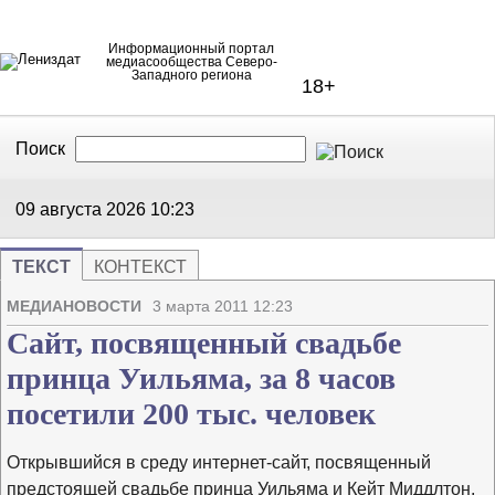
Информационный портал
медиасообщества Северо-
Западного региона
18+
Поиск
В Контакте
Telegram
09 августа 2026
10:23
ТЕКСТ
КОНТЕКСТ
Напечата
Изме
МЕДИАНОВОСТИ
3 марта 2011 12:23
Сайт, посвященный свадьбе
принца Уильяма, за 8 часов
посетили 200 тыс. человек
Открывшийся в среду интернет-сайт, посвященный
предстоящей свадьбе принца Уильяма и Кейт Миддлтон,