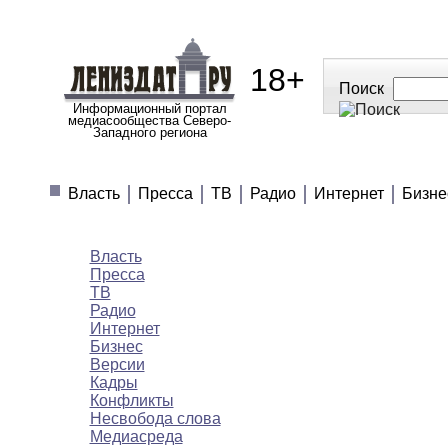
18+
Поиск
Информационный портал
медиасообщества Северо-
Западного региона
МЕДИАНОВОСТИ
МНЕНИЯ
ПОЛЕЗН
Власть
Пресса
ТВ
Радио
Интернет
Бизне
Медиановости
Власть
Пресса
ТВ
Радио
Интернет
Бизнес
Версии
Кадры
Конфликты
Несвобода слова
Медиасреда