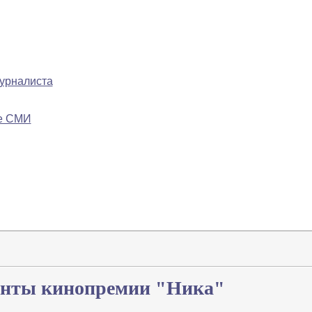
журналиста
ре СМИ
анты кинопремии "Ника"