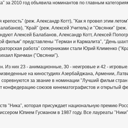
" за 2010 год объявила номинантов по главным категория
репость" (реж. Александр Котт), "Как я провел этим летом"
алабанов), "Край" (реж. Алексей Учитель) и "Овсянки" (реж.
ндуют Алексей Балабанов, Александр Котт, Алексей Попог
ой фильм" представлены "Герман и Кармалита", "День шахт
ераторская работа" соперниками стали Юрий Клименко ("Кра
Михаил Кричман ("Овсянки").
н. Из них 23 - анимационные, 30 - неигровые и 42 - игровые
оизведенные на киностудиях Азербайджана, Армении, Латв
 и соревнуются за звание в номинации "Лучший фильм стран
ют конфедерацию союзов кинематографистов и открытый ф
ств "Ника", которая присуждает национальную премию Росс
ссером Юлием Гусманом в 1987 году. Все лауреаты "Ники"