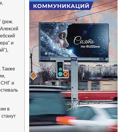
м,
 (реж.
 Алексей
ребский
ера" и
й"),
. Также
ии,
 СНГ и
естиваль
ии в
 станут