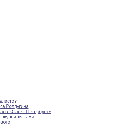
алистов
ега Ролдугина
нала «Санкт-Петербург»
с журналистами
рвого