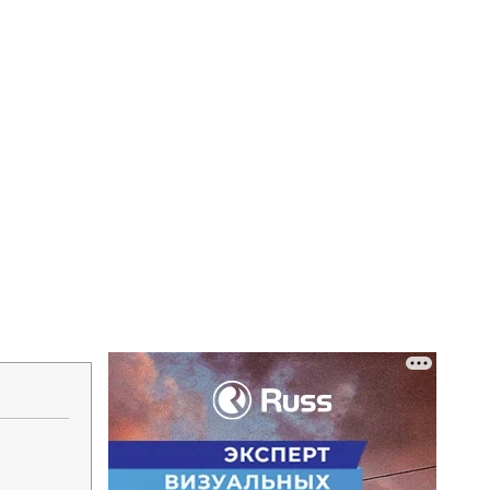
Напечатать
Изменить шрифт
В закладки