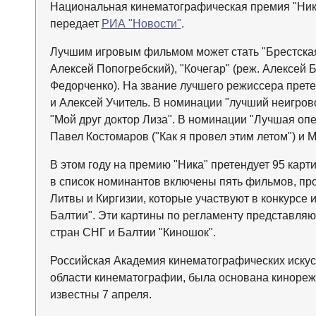
Национальная кинематографическая премия "Ника
передает
РИА "Новости"
.
Лучшим игровым фильмом может стать "Брестская к
Алексей Попогребский), "Кочегар" (реж. Алексей Б
Федорченко). На звание лучшего режиссера прете
и Алексей Учитель. В номинации "лучший неигров
"Мой друг доктор Лиза". В номинации "Лучшая оп
Павел Костомаров ("Как я провел этим летом") и 
В этом году на премию "Ника" претендует 95 карти
в список номинантов включены пять фильмов, пр
Литвы и Киргизии, которые участвуют в конкурсе
Балтии". Эти картины по регламенту представля
стран СНГ и Балтии "Киношок".
Российская Академия кинематографических искус
области кинематографии, была основана кинорежи
известны 7 апреля.